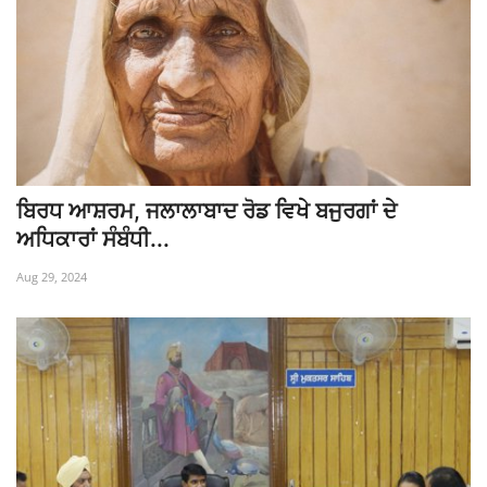
ਬਿਰਧ ਆਸ਼ਰਮ, ਜਲਾਲਾਬਾਦ ਰੋਡ ਵਿਖੇ ਬਜੁਰਗਾਂ ਦੇ
ਅਧਿਕਾਰਾਂ ਸੰਬੰਧੀ...
Aug 29, 2024