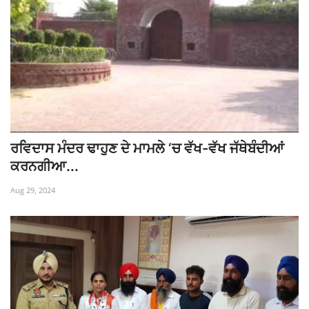
ਰਵਿਦਾਸ ਮੰਦਰ ਢਾਹੁਣ ਦੇ ਮਾਮਲੇ ‘ਚ ਵੱਖ-ਵੱਖ ਜੱਥੇਬੰਦੀਆਂ
ਕਰਨਗੀਆ...
Aug 29, 2024