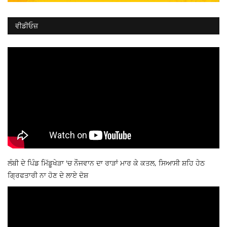
ਵੀਡੀਓਜ਼
ਲੰਬੀ ਦੇ ਪਿੰਡ ਮਿੱਡੂਖੇੜਾ 'ਚ ਨੌਜਵਾਨ ਦਾ ਰਾੜਾਂ ਮਾਰ ਕੇ ਕਤਲ, ਸਿਆਸੀ ਸ਼ਹਿ ਹੇਠ
ਗ੍ਰਿਫਤਾਰੀ ਨਾ ਹੋਣ ਦੇ ਲਾਏ ਦੋਸ਼