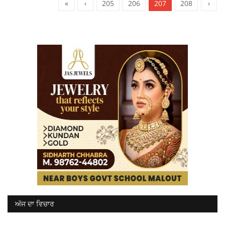
«
‹
205
206
207
208
›
ਅੱਜ ਦਾ ਵਿਚਾਰ