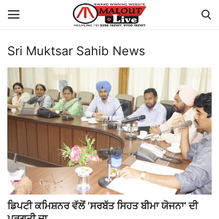
Sri Muktsar Sahib News
Login
Register
Home
About Us
How to Reach Malout
Privacy Policy
Malout News
ਡਿਪਟੀ ਕਮਿਸ਼ਨਰ ਵੱਲੋਂ ‘ਸਰਬੱਤ ਸਿਹਤ ਬੀਮਾ ਯੋਜਨਾ’ ਦੀ
History of Malout
ਪ੍ਰਗਤੀ ਦਾ...