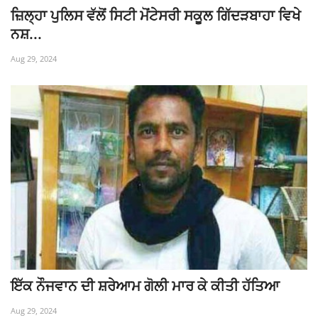
ਜ਼ਿਲ੍ਹਾ ਪੁਲਿਸ ਵੱਲੋਂ ਸਿਟੀ ਮੋਂਟੇਸਰੀ ਸਕੂਲ ਗਿੱਦੜਬਾਹਾ ਵਿਖੇ
ਨਸ਼...
Aug 29, 2024
ਇੱਕ ਨੌਜਵਾਨ ਦੀ ਸ਼ਰੇਆਮ ਗੋਲੀ ਮਾਰ ਕੇ ਕੀਤੀ ਹੱਤਿਆ
Aug 29, 2024