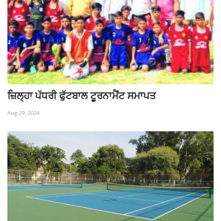
ਜ਼ਿਲ੍ਹਾ ਪੱਧਰੀ ਫੁੱਟਬਾਲ ਟੂਰਨਾਮੈਂਟ ਸਮਾਪਤ
Aug 29, 2024