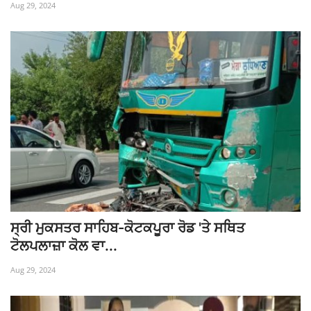
Aug 29, 2024
ਸ੍ਰੀ ਮੁਕਸਤਰ ਸਾਹਿਬ-ਕੋਟਕਪੂਰਾ ਰੋਡ 'ਤੇ ਸਥਿਤ
ਟੋਲਪਲਾਜ਼ਾ ਕੋਲ ਵਾ...
Aug 29, 2024