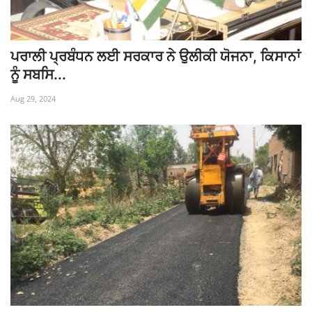
ਪਰਾਲੀ ਪ੍ਰਬੰਧਨ ਲਈ ਸਰਕਾਰ ਨੇ ਉਲੀਕੀ ਯੋਜਨਾ, ਕਿਸਾਨਾਂ
ਨੂੰ ਸਬਸਿ...
Aug 29, 2024