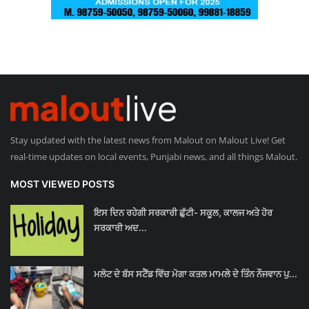
Stay updated with the latest news from Malout on Malout Live! Get
real-time updates on local events, Punjabi news, and all things Malout.
MOST VIEWED POSTS
ਇਸ ਦਿਨ ਰਹੇਗੀ ਸਰਕਾਰੀ ਛੁੱਟੀ- ਸਕੂਲ, ਕਾਲਜ ਅਤੇ ਹੋਰ
ਸਰਕਾਰੀ ਅਦ...
ਮਲੋਟ ਦੇ ਬੱਸ ਸਟੈਂਡ ਵਿੱਚ ਮੋਗਾ ਕਤਲ ਮਾਮਲੇ ਦੇ ਤਿੰਨ ਨੌਜਵਾਨ ਪੁ...