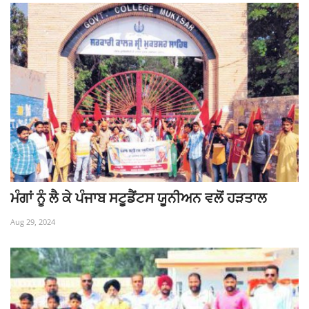
ਮੰਗਾਂ ਨੂੰ ਲੈ ਕੇ ਪੰਜਾਬ ਸਟੂਡੈਂਟਸ ਯੂਨੀਅਨ ਵਲੋਂ ਹੜਤਾਲ
Aug 29, 2024