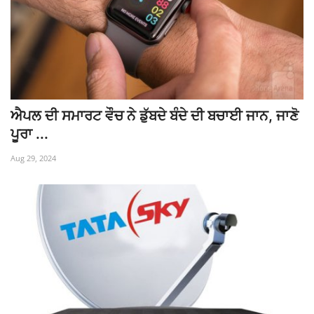
ਐਪਲ ਦੀ ਸਮਾਰਟ ਵੌਚ ਨੇ ਡੁੱਬਦੇ ਬੰਦੇ ਦੀ ਬਚਾਈ ਜਾਨ, ਜਾਣੋ
ਪੂਰਾ ...
Aug 29, 2024