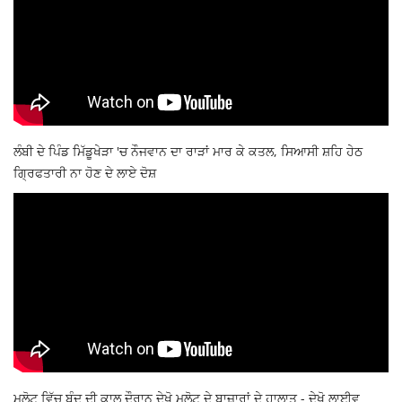
ਲੰਬੀ ਦੇ ਪਿੰਡ ਮਿੱਡੂਖੇੜਾ 'ਚ ਨੌਜਵਾਨ ਦਾ ਰਾੜਾਂ ਮਾਰ ਕੇ ਕਤਲ, ਸਿਆਸੀ ਸ਼ਹਿ ਹੇਠ
ਗ੍ਰਿਫਤਾਰੀ ਨਾ ਹੋਣ ਦੇ ਲਾਏ ਦੋਸ਼
ਮਲੋਟ ਵਿੱਚ ਬੰਦ ਦੀ ਕਾਲ ਦੌਰਾਨ ਦੇਖੋ ਮਲੋਟ ਦੇ ਬਾਜ਼ਾਰਾਂ ਦੇ ਹਾਲਾਤ - ਦੇਖੋ ਲਾਈਵ