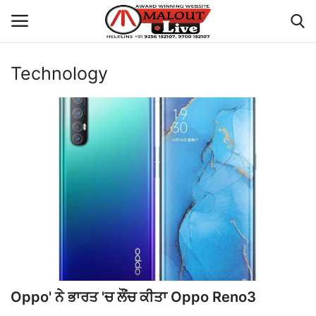
Technology
Login
Register
Home
About Us
How to Reach Malout
Privacy Policy
Malout News
Oppo' ਨੇ ਭਾਰਤ 'ਚ ਲੌਂਚ ਕੀਤਾ Oppo Reno3
History of Malout