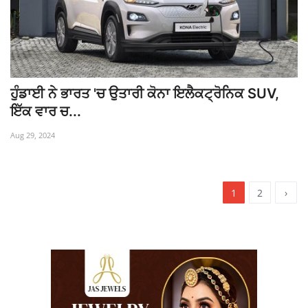
ਹੁੰਡਾਈ ਨੇ ਭਾਰਤ 'ਚ ਉਤਾਰੀ ਕੋਨਾ ਇਲੈਕਟ੍ਰੋਨਿਕ SUV,
ਇੱਕ ਵਾਰ ਚ...
Aug 29, 2024
1
2
›