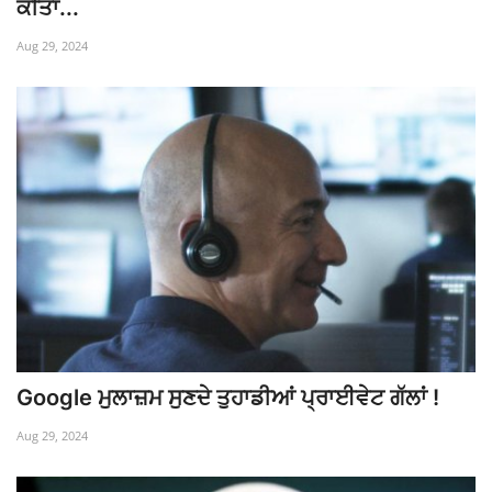
ਕੀਤਾ...
Aug 29, 2024
Google ਮੁਲਾਜ਼ਮ ਸੁਣਦੇ ਤੁਹਾਡੀਆਂ ਪ੍ਰਾਈਵੇਟ ਗੱਲਾਂ !
Aug 29, 2024