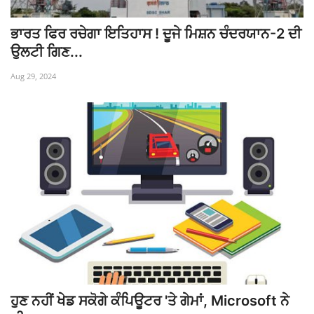
ਭਾਰਤ ਫਿਰ ਰਚੇਗਾ ਇਤਿਹਾਸ ! ਦੂਜੇ ਮਿਸ਼ਨ ਚੰਦਰਯਾਨ-2 ਦੀ
ਉਲਟੀ ਗਿਣ...
Aug 29, 2024
ਹੁਣ ਨਹੀਂ ਖੇਡ ਸਕੋਗੇ ਕੰਪਿਊਟਰ 'ਤੇ ਗੇਮਾਂ, Microsoft ਨੇ