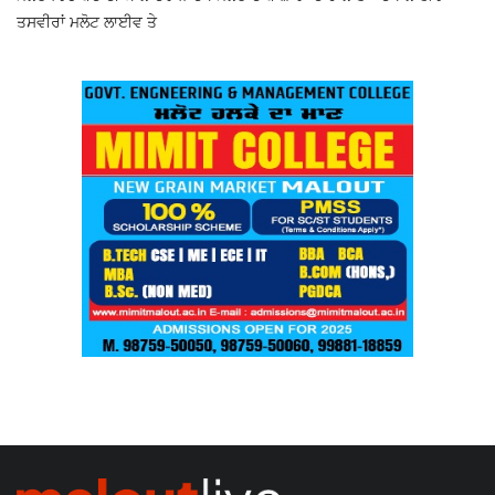
ਤਸਵੀਰਾਂ ਮਲੋਟ ਲਾਈਵ ਤੇ