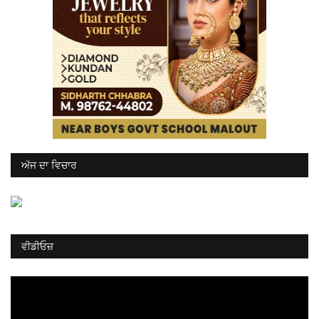
ਅੱਜ ਦਾ ਵਿਚਾਰ
ਵੀਡੀਓਜ਼