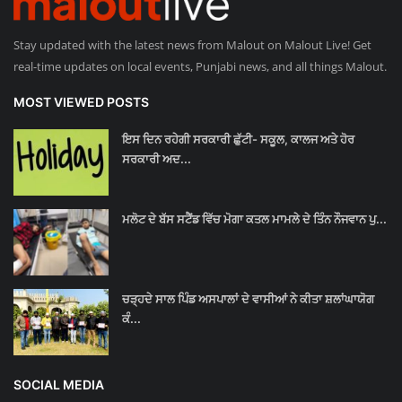
Stay updated with the latest news from Malout on Malout Live! Get
real-time updates on local events, Punjabi news, and all things Malout.
MOST VIEWED POSTS
ਇਸ ਦਿਨ ਰਹੇਗੀ ਸਰਕਾਰੀ ਛੁੱਟੀ- ਸਕੂਲ, ਕਾਲਜ ਅਤੇ ਹੋਰ
ਸਰਕਾਰੀ ਅਦ...
ਮਲੋਟ ਦੇ ਬੱਸ ਸਟੈਂਡ ਵਿੱਚ ਮੋਗਾ ਕਤਲ ਮਾਮਲੇ ਦੇ ਤਿੰਨ ਨੌਜਵਾਨ ਪੁ...
ਚੜ੍ਹਦੇ ਸਾਲ ਪਿੰਡ ਅਸਪਾਲਾਂ ਦੇ ਵਾਸੀਆਂ ਨੇ ਕੀਤਾ ਸ਼ਲਾਂਘਾਯੋਗ
ਕੰ...
SOCIAL MEDIA