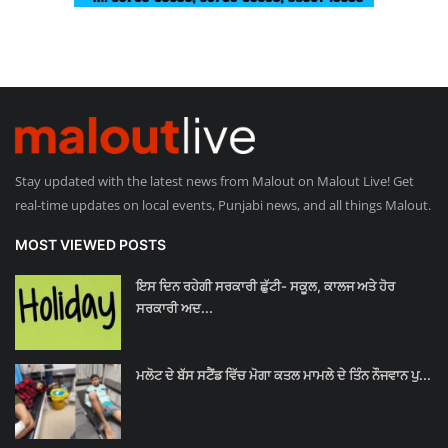
Stay updated with the latest news from Malout on Malout Live! Get
real-time updates on local events, Punjabi news, and all things Malout.
MOST VIEWED POSTS
ਇਸ ਦਿਨ ਰਹੇਗੀ ਸਰਕਾਰੀ ਛੁੱਟੀ- ਸਕੂਲ, ਕਾਲਜ ਅਤੇ ਹੋਰ
ਸਰਕਾਰੀ ਅਦ...
ਮਲੋਟ ਦੇ ਬੱਸ ਸਟੈਂਡ ਵਿੱਚ ਮੋਗਾ ਕਤਲ ਮਾਮਲੇ ਦੇ ਤਿੰਨ ਨੌਜਵਾਨ ਪੁ...