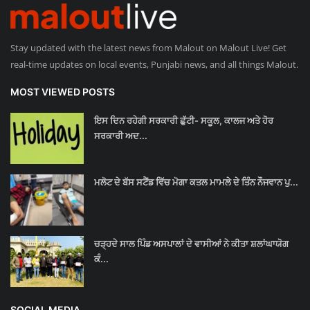
Stay updated with the latest news from Malout on Malout Live! Get
real-time updates on local events, Punjabi news, and all things Malout.
MOST VIEWED POSTS
ਇਸ ਦਿਨ ਰਹੇਗੀ ਸਰਕਾਰੀ ਛੁੱਟੀ- ਸਕੂਲ, ਕਾਲਜ ਅਤੇ ਹੋਰ
ਸਰਕਾਰੀ ਅਦ...
ਮਲੋਟ ਦੇ ਬੱਸ ਸਟੈਂਡ ਵਿੱਚ ਮੋਗਾ ਕਤਲ ਮਾਮਲੇ ਦੇ ਤਿੰਨ ਨੌਜਵਾਨ ਪੁ...
ਚੜ੍ਹਦੇ ਸਾਲ ਪਿੰਡ ਅਸਪਾਲਾਂ ਦੇ ਵਾਸੀਆਂ ਨੇ ਕੀਤਾ ਸ਼ਲਾਂਘਾਯੋਗ
ਕੰ...
SOCIAL MEDIA