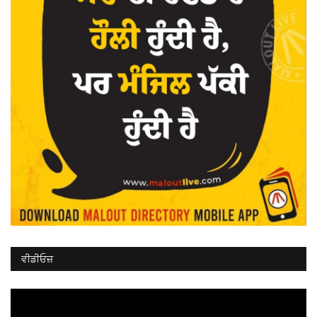
ਵੀਡੀਓਜ਼