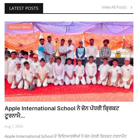
View All Posts
LATEST POSTS
ਕੇਵਲ ਸਿੰਘ ਢਿੱਲੋਂ ਪੰਜਾਬ ਭਾਜਪਾ ਦੇ ਨਵੇਂ ਪ੍ਰਧਾਨ ਨਿਯੁਕਤ
ਗਿੱਦੜਬਾਹਾ ‘ਚ ਚੋਣਾਂ ਦੌਰਾਨ ਗਰਮਾਇਆ ਮਾਹੌਲ, AAP ਅਤੇ ਅਕਾਲੀ ਵਰਕਰਾਂ ‘ਚ ਹੋਈ ਲੜਾਈ
Malout News
Apple International School ਨੇ ਜ਼ੋਨ ਪੱਧਰੀ ਕ੍ਰਿਕਟ
ਟੂਰਨਾਮੈ...
Aug 7, 2026
Apple International School ਦੇ ਵਿਦਿਆਰਥੀਆਂ ਨੇ ਜ਼ੋਨ ਪੱਧਰੀ ਕ੍ਰਿਕਟ ਟੂਰਨਾਮੈਂਟ