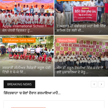
Giddarbaha
Railway Time Table
Apple International School ਨੇ
7 ਅਗਸਤ ਦੀ ਚੰਡੀਗੜ੍ਹ ਮਹਾਂ ਰੈਲੀ ਵਿੱਚ
ਜ਼ੋਨ ਪੱਧਰੀ ਕ੍ਰਿਕਟ ਟੂ...
ਸ਼ਾਮਿਲ ਹੋਣ ਲਈ ਜੀ...
Lambi
Sri Muktsar Sahib News
Malout News
Sri Muktsar Sahib News
Punjab
ਸਰਕਾਰੀ ਸੀਨੀਅਰ ਸੈਕੰਡਰੀ ਸਕੂਲ ਪੱਕੀ
ਐੱਸ.ਡੀ ਸਕੂਲ ਰੱਥੜੀਆਂ ਵਿੱਚ ਕਰਵਾਏ
Life & Style
ਟਿੱਬੀ ਨੇ ਖੋ-ਖੋ ਵਿੱ...
ਗਏ ਮੁਕਾਬਲਿਆ ਦੇ ਜੇਤੂ...
Important
BREAKING NEWS
ਮਲੋਟ ਵਿੱਚ ਆਮ ਆਦਮੀ ਪਾਰਟੀ ਵਿੱਚ ਵੱਡੀ ਬਗਾਵਤ, ਪਾਰਟੀ ਆਗੂਆਂ ਨੇ ਮੋੜਿਆ ਮੂੰਹ
Contact Us
ਕਾਂਗਰਸ ਦੇ ਸੀਨੀਅਰ ਲੀਡਰ ਖੁਸ਼ਬਾਜ ਸਿੰਘ ਜਟਾਣਾ ਦੀ ਸੜਕ ਹਾਦਸੇ ਵਿੱਚ ਮੌਤ
ਲੰਬੀ ਦੇ ਪਿੰਡ ਤਰਮਾਲਾ ਦੇ ਨਿਜੀ ਸਕੂਲ ਦੀ ਵੈਨ ਪਲਟਨ ਨਾਲ 15 ਸਾਲਾਂ ਵਿਦਿਆਰਥਣ ਦੀ ਮੌਤ