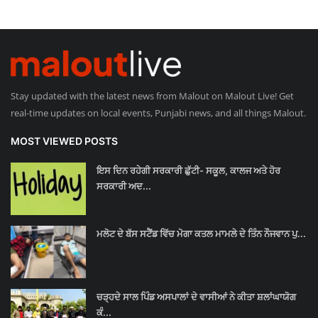
Stay updated with the latest news from Malout on Malout Live! Get
real-time updates on local events, Punjabi news, and all things Malout.
MOST VIEWED POSTS
ਇਸ ਦਿਨ ਰਹੇਗੀ ਸਰਕਾਰੀ ਛੁੱਟੀ- ਸਕੂਲ, ਕਾਲਜ ਅਤੇ ਹੋਰ
ਸਰਕਾਰੀ ਅਦ...
ਮਲੋਟ ਦੇ ਬੱਸ ਸਟੈਂਡ ਵਿੱਚ ਮੋਗਾ ਕਤਲ ਮਾਮਲੇ ਦੇ ਤਿੰਨ ਨੌਜਵਾਨ ਪੁ...
ਚੜ੍ਹਦੇ ਸਾਲ ਪਿੰਡ ਅਸਪਾਲਾਂ ਦੇ ਵਾਸੀਆਂ ਨੇ ਕੀਤਾ ਸ਼ਲਾਂਘਾਯੋਗ
ਕੰ...