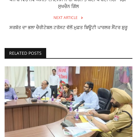
ਸੁਖਚੈਨ ਗਿੱਲ
NEXT ARTICLE
ਸਰਬੱਤ ਦਾ ਭਲਾ ਚੈਰੀਟੇਬਲ ਟਰੱਸਟ ਵੱਲੋਂ ਮੁਫ਼ਤ ਬਿਊਟੀ ਪਾਰਲਰ ਸੈਂਟਰ ਸ਼ੁਰੂ
RELATED POSTS