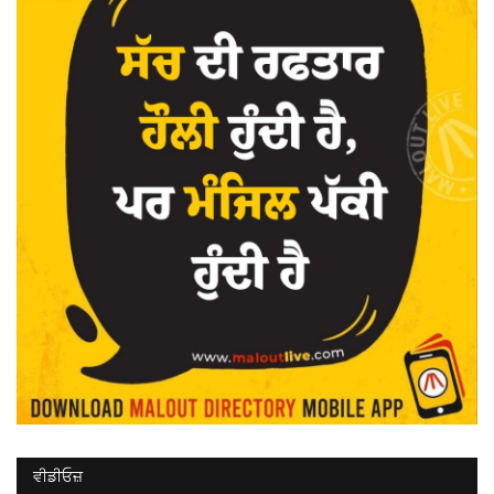
ਵੀਡੀਓਜ਼