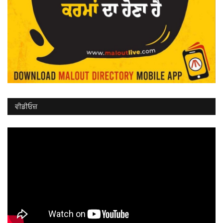
ਵੀਡੀਓਜ਼