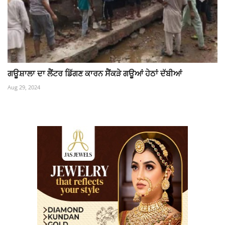
ਗਊਸ਼ਾਲਾ ਦਾ ਲੈਂਟਰ ਡਿੱਗਣ ਕਾਰਨ ਸੈਂਕੜੇ ਗਊਆਂ ਹੇਠਾਂ ਦੱਬੀਆਂ
Aug 29, 2024