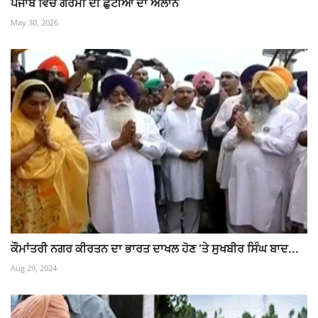
ਪੰਜਾਬ ਵਿੱਚ ਗਰਮੀ ਦੀ ਛੁੱਟੀਆਂ ਦਾ ਐਲਾਨ
May 30, 2026
ਕੌਮਾਂਤਰੀ ਨਗਰ ਕੀਰਤਨ ਦਾ ਭਾਰਤ ਦਾਖਲ ਹੋਣ ‘ਤੇ ਸੁਖਬੀਰ ਸਿੰਘ ਬਾਦ...
Aug 29, 2024