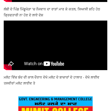
ਲੰਬੀ ਦੇ ਪਿੰਡ ਮਿੱਡੂਖੇੜਾ 'ਚ ਨੌਜਵਾਨ ਦਾ ਰਾੜਾਂ ਮਾਰ ਕੇ ਕਤਲ, ਸਿਆਸੀ ਸ਼ਹਿ ਹੇਠ
ਗ੍ਰਿਫਤਾਰੀ ਨਾ ਹੋਣ ਦੇ ਲਾਏ ਦੋਸ਼
ਮਲੋਟ ਵਿੱਚ ਬੰਦ ਦੀ ਕਾਲ ਦੌਰਾਨ ਦੇਖੋ ਮਲੋਟ ਦੇ ਬਾਜ਼ਾਰਾਂ ਦੇ ਹਾਲਾਤ - ਦੇਖੋ ਲਾਈਵ
ਤਸਵੀਰਾਂ ਮਲੋਟ ਲਾਈਵ ਤੇ