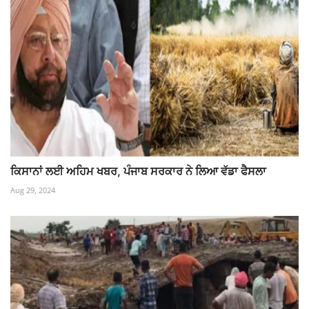
ਕਿਸਾਨਾਂ ਲਈ ਅਹਿਮ ਖਬਰ, ਪੰਜਾਬ ਸਰਕਾਰ ਨੇ ਲਿਆ ਵੱਡਾ ਫੈਸਲਾ
Aug 29, 2024