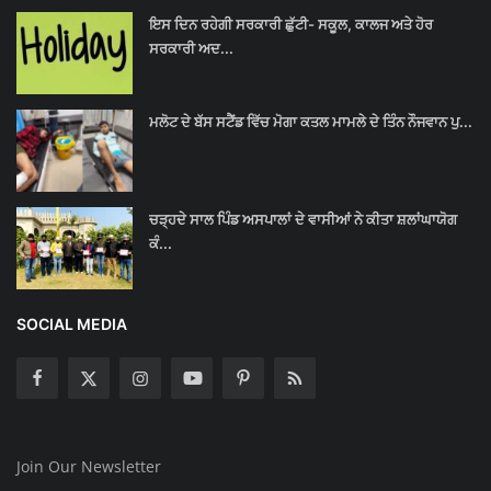
ਇਸ ਦਿਨ ਰਹੇਗੀ ਸਰਕਾਰੀ ਛੁੱਟੀ- ਸਕੂਲ, ਕਾਲਜ ਅਤੇ ਹੋਰ
ਸਰਕਾਰੀ ਅਦ...
ਮਲੋਟ ਦੇ ਬੱਸ ਸਟੈਂਡ ਵਿੱਚ ਮੋਗਾ ਕਤਲ ਮਾਮਲੇ ਦੇ ਤਿੰਨ ਨੌਜਵਾਨ ਪੁ...
ਚੜ੍ਹਦੇ ਸਾਲ ਪਿੰਡ ਅਸਪਾਲਾਂ ਦੇ ਵਾਸੀਆਂ ਨੇ ਕੀਤਾ ਸ਼ਲਾਂਘਾਯੋਗ
ਕੰ...
SOCIAL MEDIA
Join Our Newsletter