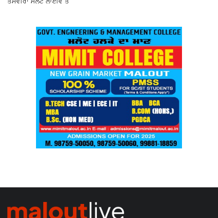
ਤਸਵੀਰਾਂ ਮਲੋਟ ਲਾਈਵ ਤੇ