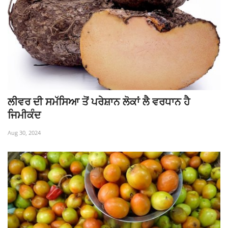
ਲੀਵਰ ਦੀ ਸਮੱਸਿਆ ਤੋਂ ਪਰੇਸ਼ਾਨ ਲੋਕਾਂ ਲੈ ਵਰਧਾਨ ਹੈ
ਜਿਮੀਕੰਦ
Aug 30, 2024