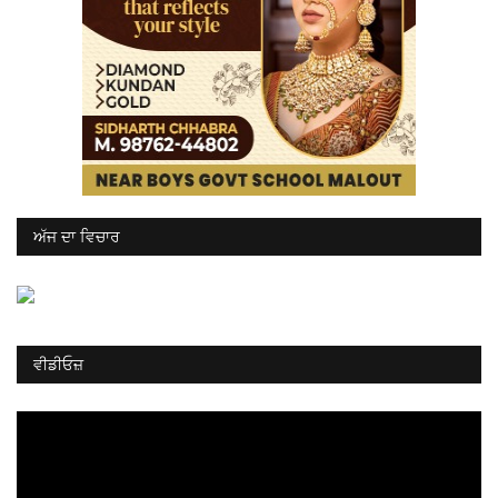
ਅੱਜ ਦਾ ਵਿਚਾਰ
ਵੀਡੀਓਜ਼