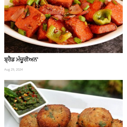
ਬ੍ਰੈਡ ਮੰਚੂਰੀਅਨ'
Aug 29, 2024