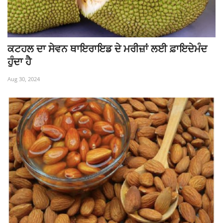
Giddarbaha
Railway Time Table
ਕਟਹਲ ਦਾ ਸੇਵਨ ਥਾਇਰਾਇਡ ਦੇ ਮਰੀਜ਼ਾਂ ਲਈ ਫ਼ਾਇਦੇਮੰਦ
ਹੁੰਦਾ ਹੈ
Lambi
Aug 30, 2024
Sri Muktsar Sahib News
Punjab
Life & Style
Important
Contact Us