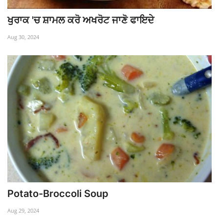
ਖੁਰਾਕ 'ਚ ਸ਼ਾਮਲ ਕਰੋ ਅਖਰੋਟ ਜਾਣੋ ਫਾਇਦੇ
Aug 30, 2024
Potato-Broccoli Soup
Aug 29, 2024