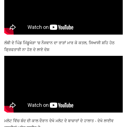
ਲੰਬੀ ਦੇ ਪਿੰਡ ਮਿੱਡੂਖੇੜਾ 'ਚ ਨੌਜਵਾਨ ਦਾ ਰਾੜਾਂ ਮਾਰ ਕੇ ਕਤਲ, ਸਿਆਸੀ ਸ਼ਹਿ ਹੇਠ
ਗ੍ਰਿਫਤਾਰੀ ਨਾ ਹੋਣ ਦੇ ਲਾਏ ਦੋਸ਼
ਮਲੋਟ ਵਿੱਚ ਬੰਦ ਦੀ ਕਾਲ ਦੌਰਾਨ ਦੇਖੋ ਮਲੋਟ ਦੇ ਬਾਜ਼ਾਰਾਂ ਦੇ ਹਾਲਾਤ - ਦੇਖੋ ਲਾਈਵ