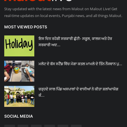
Stay updated with the latest news from Malout on Malout Live! Get
real-time updates on local events, Punjabi news, and all things Malout.
MOST VIEWED POSTS
ਇਸ ਦਿਨ ਰਹੇਗੀ ਸਰਕਾਰੀ ਛੁੱਟੀ- ਸਕੂਲ, ਕਾਲਜ ਅਤੇ ਹੋਰ
ਸਰਕਾਰੀ ਅਦ...
ਮਲੋਟ ਦੇ ਬੱਸ ਸਟੈਂਡ ਵਿੱਚ ਮੋਗਾ ਕਤਲ ਮਾਮਲੇ ਦੇ ਤਿੰਨ ਨੌਜਵਾਨ ਪੁ...
ਚੜ੍ਹਦੇ ਸਾਲ ਪਿੰਡ ਅਸਪਾਲਾਂ ਦੇ ਵਾਸੀਆਂ ਨੇ ਕੀਤਾ ਸ਼ਲਾਂਘਾਯੋਗ
ਕੰ...
SOCIAL MEDIA