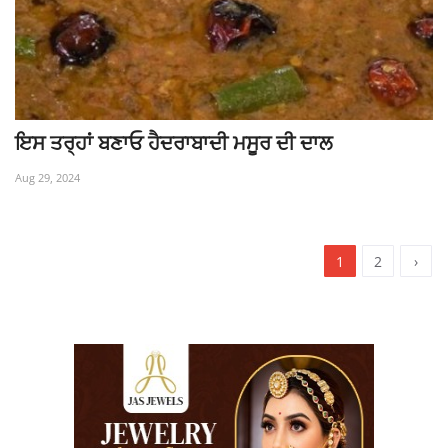
ਇਸ ਤਰ੍ਹਾਂ ਬਣਾਓ ਹੈਦਰਾਬਾਦੀ ਮਸੂਰ ਦੀ ਦਾਲ
Aug 29, 2024
1
2
›