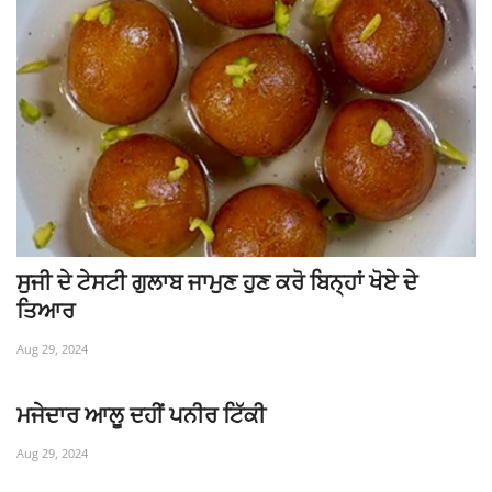
ਸੁਜੀ ਦੇ ਟੇਸਟੀ ਗੁਲਾਬ ਜਾਮੁਣ ਹੁਣ ਕਰੋ ਬਿਨ੍ਹਾਂ ਖੋਏ ਦੇ
ਤਿਆਰ
Aug 29, 2024
ਮਜੇਦਾਰ ਆਲੂ ਦਹੀਂ ਪਨੀਰ ਟਿੱਕੀ
Aug 29, 2024
, ,