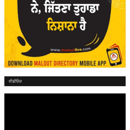
ਵੀਡੀਓਜ਼