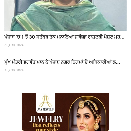
ਪੰਜਾਬ ‘ਚ 1 ਤੋਂ 30 ਸਤੰਬਰ ਤੱਕ ਮਨਾਇਆ ਜਾਵੇਗਾ ਰਾਸ਼ਟਰੀ ਪੋਸ਼ਣ ਮਹ...
Aug 30, 2024
ਮੁੱਖ ਮੰਤਰੀ ਭਗਵੰਤ ਮਾਨ ਨੇ ਪੰਜਾਬ ਨਗਰ ਨਿਗਮਾਂ ਦੇ ਅਧਿਕਾਰੀਆਂ ਲ...
Aug 30, 2024