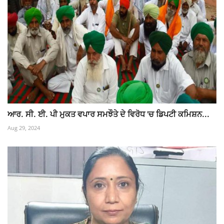
ਆਰ. ਸੀ. ਈ. ਪੀ ਮੁਕਤ ਵਪਾਰ ਸਮਝੌਤੇ ਦੇ ਵਿਰੋਧ 'ਚ ਡਿਪਟੀ ਕਮਿਸ਼ਨ...
Aug 29, 2024