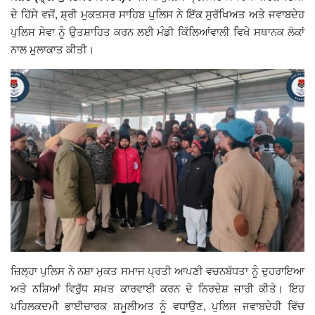
ਦੇ ਹਿੱਸੇ ਵਜੋਂ, ਸ਼੍ਰੀ ਮੁਕਤਸਰ ਸਾਹਿਬ ਪੁਲਿਸ ਨੇ ਇੱਕ ਸੁਰੱਖਿਅਤ ਅਤੇ ਜਵਾਬਦੇਹ
Giddarbaha
ਪੁਲਿਸ ਸੇਵਾ ਨੂੰ ਉਤਸ਼ਾਹਿਤ ਕਰਨ ਲਈ ਮੰਡੀ ਕਿੱਲਿਆਂਵਾਲੀ ਵਿਖੇ ਸਥਾਨਕ ਲੋਕਾਂ
ਨਾਲ ਮੁਲਾਕਾਤ ਕੀਤੀ।
Railway Time Table
Lambi
Sri Muktsar Sahib News
Punjab
Life & Style
Important
ਜ਼ਿਲ੍ਹਾ ਪੁਲਿਸ ਨੇ ਨਸ਼ਾ ਮੁਕਤ ਸਮਾਜ ਪ੍ਰਤੀ ਆਪਣੀ ਵਚਨਬੱਧਤਾ ਨੂੰ ਦੁਹਰਾਇਆ
Contact Us
ਅਤੇ ਨਸ਼ਿਆਂ ਵਿਰੁੱਧ ਸਖ਼ਤ ਕਾਰਵਾਈ ਕਰਨ ਦੇ ਨਿਰਦੇਸ਼ ਜਾਰੀ ਕੀਤੇ। ਇਹ
ਪਹਿਲਕਦਮੀ ਭਾਈਚਾਰਕ ਸ਼ਮੂਲੀਅਤ ਨੂੰ ਵਧਾਉਣ, ਪੁਲਿਸ ਜਵਾਬਦੇਹੀ ਵਿੱਚ