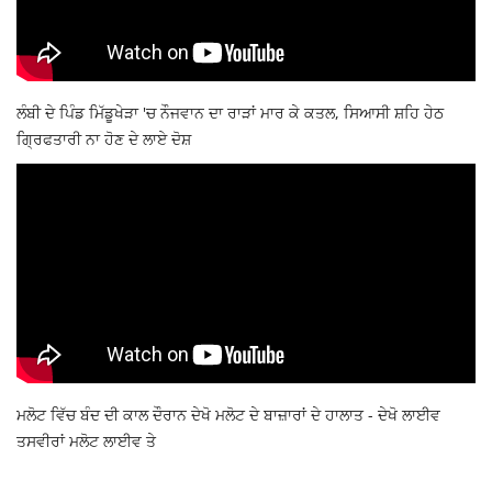
ਲੰਬੀ ਦੇ ਪਿੰਡ ਮਿੱਡੂਖੇੜਾ 'ਚ ਨੌਜਵਾਨ ਦਾ ਰਾੜਾਂ ਮਾਰ ਕੇ ਕਤਲ, ਸਿਆਸੀ ਸ਼ਹਿ ਹੇਠ
ਗ੍ਰਿਫਤਾਰੀ ਨਾ ਹੋਣ ਦੇ ਲਾਏ ਦੋਸ਼
ਮਲੋਟ ਵਿੱਚ ਬੰਦ ਦੀ ਕਾਲ ਦੌਰਾਨ ਦੇਖੋ ਮਲੋਟ ਦੇ ਬਾਜ਼ਾਰਾਂ ਦੇ ਹਾਲਾਤ - ਦੇਖੋ ਲਾਈਵ
ਤਸਵੀਰਾਂ ਮਲੋਟ ਲਾਈਵ ਤੇ