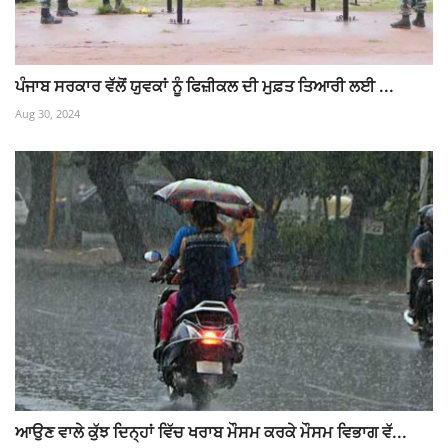
ਪੰਜਾਬ ਸਰਕਾਰ ਵੱਲੋਂ ਯੁਵਕਾਂ ਨੂੰ ਫਿਜ਼ੀਕਲ ਦੀ ਮੁਫ਼ਤ ਤਿਆਰੀ ਲਈ ...
Aug 30, 2024
ਆਉਣ ਵਾਲੇ ਕੁੱਝ ਦਿਨ੍ਹਾਂ ਵਿੱਚ ਖਰਾਬ ਮੌਸਮ ਕਰਕੇ ਮੌਸਮ ਵਿਭਾਗ ਵੱ...