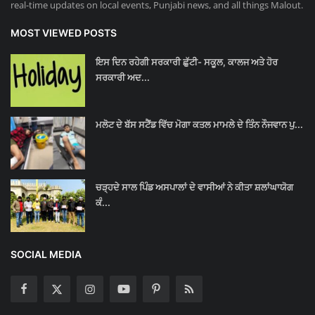
real-time updates on local events, Punjabi news, and all things Malout.
MOST VIEWED POSTS
ਇਸ ਦਿਨ ਰਹੇਗੀ ਸਰਕਾਰੀ ਛੁੱਟੀ- ਸਕੂਲ, ਕਾਲਜ ਅਤੇ ਹੋਰ
ਸਰਕਾਰੀ ਅਦ...
ਮਲੋਟ ਦੇ ਬੱਸ ਸਟੈਂਡ ਵਿੱਚ ਮੋਗਾ ਕਤਲ ਮਾਮਲੇ ਦੇ ਤਿੰਨ ਨੌਜਵਾਨ ਪੁ...
ਚੜ੍ਹਦੇ ਸਾਲ ਪਿੰਡ ਅਸਪਾਲਾਂ ਦੇ ਵਾਸੀਆਂ ਨੇ ਕੀਤਾ ਸ਼ਲਾਂਘਾਯੋਗ
ਕੰ...
SOCIAL MEDIA