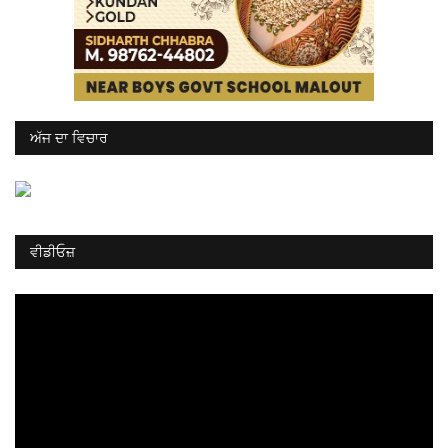
ਅੱਜ ਦਾ ਵਿਚਾਰ
ਵੀਡੀਓਜ਼