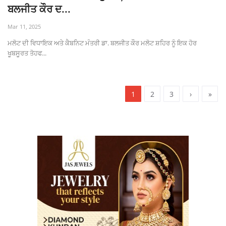
ਬਲਜੀਤ ਕੌਰ ਦ...
Mar 11, 2025
ਮਲੋਟ ਦੀ ਵਿਧਾਇਕ ਅਤੇ ਕੈਬਨਿਟ ਮੰਤਰੀ ਡਾ. ਬਲਜੀਤ ਕੌਰ ਮਲੋਟ ਸ਼ਹਿਰ ਨੂੰ ਇਕ ਹੋਰ
ਖੂਬਸੂਰਤ ਤੋਹਫ...
1
2
3
›
»