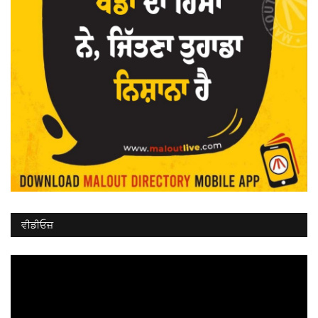
ਵੀਡੀਓਜ਼