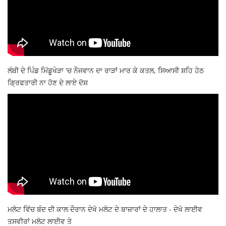
ਲੰਬੀ ਦੇ ਪਿੰਡ ਮਿੱਡੂਖੇੜਾ 'ਚ ਨੌਜਵਾਨ ਦਾ ਰਾੜਾਂ ਮਾਰ ਕੇ ਕਤਲ, ਸਿਆਸੀ ਸ਼ਹਿ ਹੇਠ
ਗ੍ਰਿਫਤਾਰੀ ਨਾ ਹੋਣ ਦੇ ਲਾਏ ਦੋਸ਼
ਮਲੋਟ ਵਿੱਚ ਬੰਦ ਦੀ ਕਾਲ ਦੌਰਾਨ ਦੇਖੋ ਮਲੋਟ ਦੇ ਬਾਜ਼ਾਰਾਂ ਦੇ ਹਾਲਾਤ - ਦੇਖੋ ਲਾਈਵ
ਤਸਵੀਰਾਂ ਮਲੋਟ ਲਾਈਵ ਤੇ