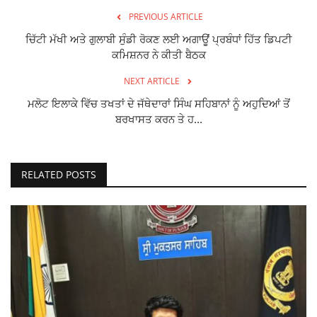
PREVIOUS ARTICLE
ਚਿੱਟੀ ਮੱਖੀ ਅਤੇ ਗੁਲਾਬੀ ਸੁੰਡੀ ਰੋਕਣ ਲਈ ਅਗਾਊਂ ਪ੍ਰਬੰਧਾਂ ਹਿੱਤ ਡਿਪਟੀ
ਕਮਿਸ਼ਨਰ ਨੇ ਕੀਤੀ ਬੈਠਕ
NEXT ARTICLE
ਮਲੋਟ ਇਲਾਕੇ ਵਿੱਚ ਤਖਤਾਂ ਦੇ ਜੱਥੇਦਾਰਾਂ ਸਿੰਘ ਸਹਿਬਾਨਾਂ ਨੂੰ ਅਹੁਦਿਆਂ ਤੋਂ
ਬਰਖਾਸਤ ਕਰਨ ਤੇ ਹ...
RELATED POSTS