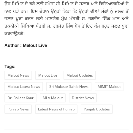
ਉਹ ਮਿਮਿਟ ਦੇ ਭਲੇ ਲਈ ਹਮੇਸ਼ਾ ਹੀ ਮਿਮਿਟ ਦੇ ਸਟਾਫ ਅਤੇ ਵਿਦਿਆਰਥੀਆਂ ਦੇ
ਨਾਲ ਖੜੇ ਹਨ। ਇਸ ਦੌਰਾਨ ਉਨ੍ਹਾਂ ਕਿਹਾ ਕਿ ਉਨ੍ਹਾਂ ਦੀਆਂ ਮੰਗਾਂ ਨੂੰ ਜਲਦ ਤੋਂ
ਜਲਦ ਪੂਰਾ ਕਰਨ ਲਈ ਮਾਣਯੋਗ ਮੁੱਖ ਮੰਤਰੀ ਸ. ਭਗਵੰਤ ਸਿੰਘ ਮਾਨ ਅਤੇ
ਤਕਨੀਕੀ ਸਿੱਖਿਆ ਮੰਤਰੀ ਸ. ਹਰਜੋਤ ਸਿੰਘ ਬੈਂਸ ਤੋਂ ਇਹ ਕੰਮ ਬਹੁਤ ਜਲਦ ਪੂਰਾ
ਕਰਵਾਉਣਗੇ।
Author : Malout Live
Tags:
Malout News
Malout Live
Malout Updates
Malout Latest News
Sri Muktsar Sahib News
MIMIT Malout
Dr. Baljeet Kaur
MLA Malout
District News
Punjab News
Latest News of Punjab
Punjab Updates