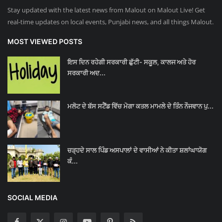
Stay updated with the latest news from Malout on Malout Live! Get
real-time updates on local events, Punjabi news, and all things Malout.
MOST VIEWED POSTS
ਇਸ ਦਿਨ ਰਹੇਗੀ ਸਰਕਾਰੀ ਛੁੱਟੀ- ਸਕੂਲ, ਕਾਲਜ ਅਤੇ ਹੋਰ
ਸਰਕਾਰੀ ਅਦ...
ਮਲੋਟ ਦੇ ਬੱਸ ਸਟੈਂਡ ਵਿੱਚ ਮੋਗਾ ਕਤਲ ਮਾਮਲੇ ਦੇ ਤਿੰਨ ਨੌਜਵਾਨ ਪੁ...
ਚੜ੍ਹਦੇ ਸਾਲ ਪਿੰਡ ਅਸਪਾਲਾਂ ਦੇ ਵਾਸੀਆਂ ਨੇ ਕੀਤਾ ਸ਼ਲਾਂਘਾਯੋਗ
ਕੰ...
SOCIAL MEDIA