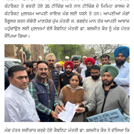
ਕੰਟਰੈਕਟ ਤੇ ਭਰਤੀ ਹੋਏ 35 ਟੀਚਿੰਗ ਅਤੇ ਨਾਨ ਟੀਚਿੰਗ ਦੇ ਮਿਮਿਟ ਕਾਲਜ ਦੇ
Giddarbaha
ਕੰਟਰੈਕਟ ਮੁਲਾਜ਼ਮ ਆਪਣੀ ਜਾਇਜ਼ ਮੰਗ ਲਈ ਧਰਨੇ ਤੇ ਹਨ। ਆਪਣੀਆਂ ਮੰਗਾਂ
ਰੈਗੂਲਰ ਕਰਨ ਸੰਬੰਧੀ ਮਾਣਯੋਗ ਮੁੱਖ ਮੰਤਰੀ ਸ. ਭਗਵੰਤ ਮਾਨ ਤੱਕ ਆਪਣੀ ਆਵਾਜ਼
Railway Time Table
ਪਹੁੰਚਾਉਣ ਲਈ ਮੁਲਾਜਮਾਂ ਵੱਲੋਂ ਕੈਬਨਿਟ ਮੰਤਰੀ ਡਾ. ਬਲਜੀਤ ਕੌਰ ਨੂੰ ਮੰਗ ਪੱਤਰ
ਸੌਂਪਿਆ ਗਿਆ।
Lambi
Sri Muktsar Sahib News
Punjab
Life & Style
Important
Contact Us
ਮੰਗ ਪੱਤਰ ਸਵੀਕਾਰ ਕਰਦੇ ਹੋਏ ਕੈਬਨਿਟ ਮੰਤਰੀ ਡਾ. ਬਲਜੀਤ ਕੌਰ ਨੇ ਦੱਸਿਆ ਕਿ