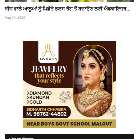
ਬੀਜ ਵਾਲੇ ਆਲੂਆਂ ਨੂੰ ਪਿਛੇਤੇ ਝੁਲਸ ਰੋਗ ਤੋਂ ਬਚਾਉਣ ਲਈ ਐਡਵਾਇਜ਼ਰ...
Aug 30, 2024