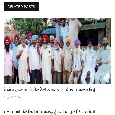
RELATED POSTS
ਰੋਡਵੇਜ਼ ਮੁਲਾਜ਼ਮਾਂ ਨੇ ਗੇਟ ਰੈਲੀ ਕਰਕੇ ਕੀਤਾ ਪੰਜਾਬ ਸਰਕਾਰ ਵਿਰੁੱ...
Aug 29, 2024
ਮੇਲਾ ਮਾਘੀ ਮੌਕੇ ਕਿਸੇ ਵੀ ਸ਼ਰਧਾਲੂ ਨੂੰ ਨਹੀਂ ਆਉਣ ਦਿੱਤੀ ਜਾਵੇਗੀ...