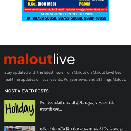
Stay updated with the latest news from Malout on Malout Live! Get
real-time updates on local events, Punjabi news, and all things Malout.
MOST VIEWED POSTS
ਇਸ ਦਿਨ ਰਹੇਗੀ ਸਰਕਾਰੀ ਛੁੱਟੀ- ਸਕੂਲ, ਕਾਲਜ ਅਤੇ ਹੋਰ
ਸਰਕਾਰੀ ਅਦ...
ਮਲੋਟ ਦੇ ਬੱਸ ਸਟੈਂਡ ਵਿੱਚ ਮੋਗਾ ਕਤਲ ਮਾਮਲੇ ਦੇ ਤਿੰਨ ਨੌਜਵਾਨ ਪੁ...