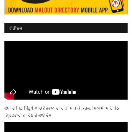
ਵੀਡੀਓਜ਼
ਲੰਬੀ ਦੇ ਪਿੰਡ ਮਿੱਡੂਖੇੜਾ 'ਚ ਨੌਜਵਾਨ ਦਾ ਰਾੜਾਂ ਮਾਰ ਕੇ ਕਤਲ, ਸਿਆਸੀ ਸ਼ਹਿ ਹੇਠ
ਗ੍ਰਿਫਤਾਰੀ ਨਾ ਹੋਣ ਦੇ ਲਾਏ ਦੋਸ਼