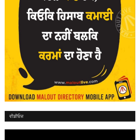
ਵੀਡੀਓਜ਼