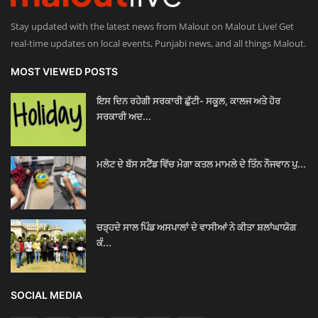
Stay updated with the latest news from Malout on Malout Live! Get
real-time updates on local events, Punjabi news, and all things Malout.
MOST VIEWED POSTS
ਇਸ ਦਿਨ ਰਹੇਗੀ ਸਰਕਾਰੀ ਛੁੱਟੀ- ਸਕੂਲ, ਕਾਲਜ ਅਤੇ ਹੋਰ
ਸਰਕਾਰੀ ਅਦ...
ਮਲੋਟ ਦੇ ਬੱਸ ਸਟੈਂਡ ਵਿੱਚ ਮੋਗਾ ਕਤਲ ਮਾਮਲੇ ਦੇ ਤਿੰਨ ਨੌਜਵਾਨ ਪੁ...
ਚੜ੍ਹਦੇ ਸਾਲ ਪਿੰਡ ਅਸਪਾਲਾਂ ਦੇ ਵਾਸੀਆਂ ਨੇ ਕੀਤਾ ਸ਼ਲਾਂਘਾਯੋਗ
ਕੰ...
SOCIAL MEDIA