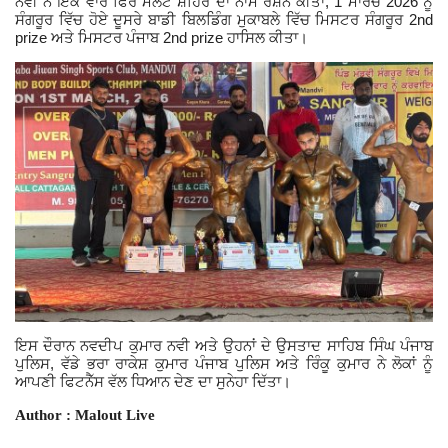
, 1
2026
ਨਵੀ ਨੇ ਇਕ ਵਾਰ ਫਿਰ ਮਲੋਟ ਸ਼ਹਿਰ ਦਾ ਨਾਮ ਰੋਸ਼ਨ ਕੀਤਾ
ਮਾਰਚ
ਨੂੰ
2nd
ਸੰਗਰੂਰ ਵਿੱਚ ਹੋਏ ਦੂਸਰੇ ਬਾਡੀ ਬਿਲਡਿੰਗ ਮੁਕਾਬਲੇ ਵਿੱਚ ਮਿਸਟਰ ਸੰਗਰੂਰ
Giddarbaha
prize
2nd prize
ਅਤੇ ਮਿਸਟਰ ਪੰਜਾਬ
ਹਾਸਿਲ ਕੀਤਾ।
Railway Time Table
Lambi
Sri Muktsar Sahib News
Punjab
Life & Style
Important
ਇਸ ਦੌਰਾਨ ਨਵਦੀਪ ਕੁਮਾਰ ਨਵੀ ਅਤੇ ਉਹਨਾਂ ਦੇ ਉਸਤਾਦ ਸਾਹਿਬ ਸਿੰਘ ਪੰਜਾਬ
,
ਪੁਲਿਸ
ਵੱਡੇ ਭਰਾ ਰਾਕੇਸ਼ ਕੁਮਾਰ ਪੰਜਾਬ ਪੁਲਿਸ ਅਤੇ ਰਿੰਕੂ ਕੁਮਾਰ ਨੇ ਲੋਕਾਂ ਨੂੰ
ਆਪਣੀ ਫਿਟਨੈੱਸ ਵੱਲ ਧਿਆਨ ਦੇਣ ਦਾ ਸੁਨੇਹਾ ਦਿੱਤਾ।
Contact Us
Author : Malout Live