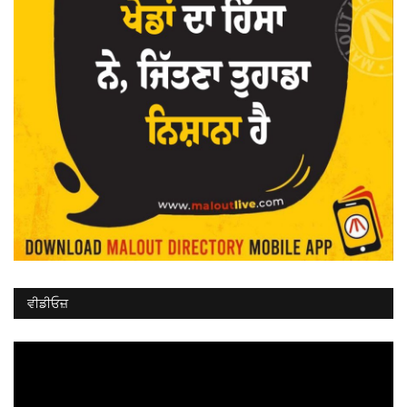
ਵੀਡੀਓਜ਼