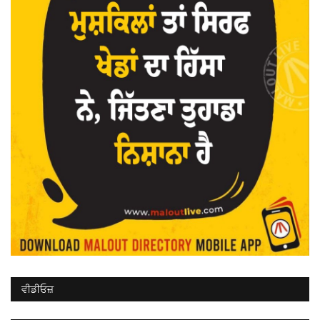
ਵੀਡੀਓਜ਼