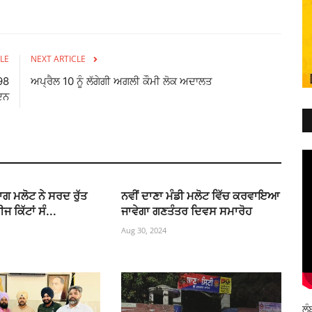
LE
NEXT ARTICLE
98
ਅਪ੍ਰੈਲ 10 ਨੂੰ ਲੱਗੇਗੀ ਅਗਲੀ ਕੌਮੀ ਲੋਕ ਅਦਾਲਤ
ਦਿਨ
ਗ ਮਲੋਟ ਨੇ ਸਰਦ ਰੁੱਤ
ਨਵੀਂ ਦਾਣਾ ਮੰਡੀ ਮਲੋਟ ਵਿੱਚ ਕਰਵਾਇਆ
ਜ ਕਿੱਟਾਂ ਸੰ...
ਜਾਵੇਗਾ ਗਣਤੰਤਰ ਦਿਵਸ ਸਮਾਰੋਹ
Aug 30, 2024
ਲੰ