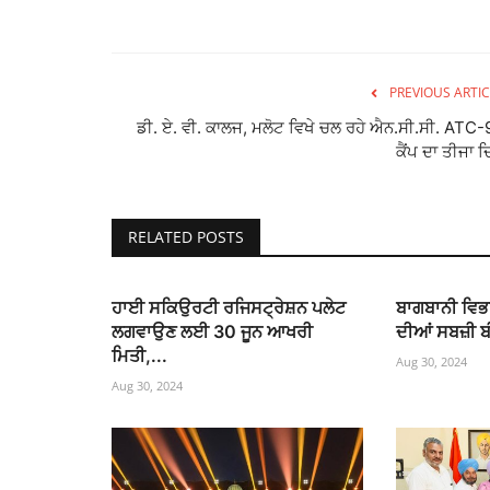
PREVIOUS ARTIC
ਡੀ. ਏ. ਵੀ. ਕਾਲਜ, ਮਲੋਟ ਵਿਖੇ ਚਲ ਰਹੇ ਐਨ.ਸੀ.ਸੀ. ATC-
ਕੈਂਪ ਦਾ ਤੀਜਾ 
RELATED POSTS
ਹਾਈ ਸਕਿਉਰਟੀ ਰਜਿਸਟ੍ਰੇਸ਼ਨ ਪਲੇਟ
ਬਾਗਬਾਨੀ ਵਿਭਾ
ਲਗਵਾਉਣ ਲਈ 30 ਜੂਨ ਆਖਰੀ
ਦੀਆਂ ਸਬਜ਼ੀ ਬੀ
ਮਿਤੀ,...
Aug 30, 2024
Aug 30, 2024