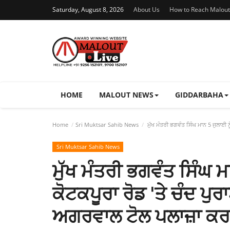
Saturday, August 8, 2026
About Us
How to Reach Malout
HOME
MALOUT NEWS
GIDDARBAHA
Home
Sri Muktsar Sahib News
ਮੁੱਖ ਮੰਤਰੀ ਭਗਵੰਤ ਸਿੰਘ ਮਾਨ 5 ਜੁਲਾਈ ਨ
Sri Muktsar Sahib News
ਮੁੱਖ ਮੰਤਰੀ ਭਗਵੰਤ ਸਿੰਘ ਮ
ਕੋਟਕਪੂਰਾ ਰੋਡ 'ਤੇ ਚੰਦ ਪੁਰ
ਅਗਰਵਾਲ ਟੋਲ ਪਲਾਜ਼ਾ ਕਰ