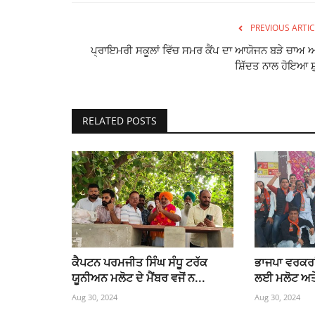
PREVIOUS ARTIC
ਪ੍ਰਾਇਮਰੀ ਸਕੂਲਾਂ ਵਿੱਚ ਸਮਰ ਕੈਂਪ ਦਾ ਆਯੋਜਨ ਬੜੇ ਚਾਅ ਅ
ਸ਼ਿੱਦਤ ਨਾਲ ਹੋਇਆ ਸ਼ੁ
RELATED POSTS
ਕੈਪਟਨ ਪਰਮਜੀਤ ਸਿੰਘ ਸੰਧੂ ਟਰੱਕ
ਭਾਜਪਾ ਵਰਕਰਾਂ
ਯੂਨੀਅਨ ਮਲੋਟ ਦੇ ਮੈਂਬਰ ਵਜੋਂ ਨ...
ਲਈ ਮਲੋਟ ਅਤੇ 
Aug 30, 2024
Aug 30, 2024