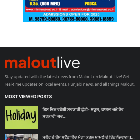
Stay updated with the latest news from Malout on Malout Live! Get
real-time updates on local events, Punjabi news, and all things Malout.
MOST VIEWED POSTS
ਇਸ ਦਿਨ ਰਹੇਗੀ ਸਰਕਾਰੀ ਛੁੱਟੀ- ਸਕੂਲ, ਕਾਲਜ ਅਤੇ ਹੋਰ
ਸਰਕਾਰੀ ਅਦ...
ਮਲੋਟ ਦੇ ਬੱਸ ਸਟੈਂਡ ਵਿੱਚ ਮੋਗਾ ਕਤਲ ਮਾਮਲੇ ਦੇ ਤਿੰਨ ਨੌਜਵਾਨ ਪੁ...