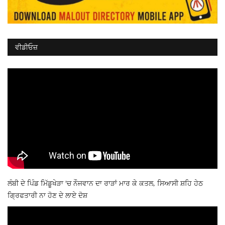
ਵੀਡੀਓਜ਼
ਲੰਬੀ ਦੇ ਪਿੰਡ ਮਿੱਡੂਖੇੜਾ 'ਚ ਨੌਜਵਾਨ ਦਾ ਰਾੜਾਂ ਮਾਰ ਕੇ ਕਤਲ, ਸਿਆਸੀ ਸ਼ਹਿ ਹੇਠ
ਗ੍ਰਿਫਤਾਰੀ ਨਾ ਹੋਣ ਦੇ ਲਾਏ ਦੋਸ਼