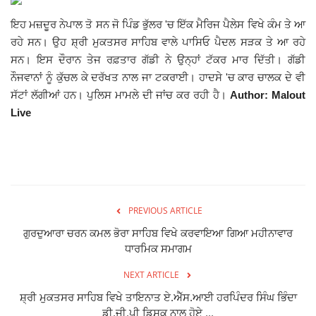
Giddarbaha
ਇਹ ਮਜ਼ਦੂਰ ਨੇਪਾਲ ਤੋ ਸਨ ਜੋ ਪਿੰਡ ਭੁੱਲਰ 'ਚ ਇੱਕ ਮੈਰਿਜ ਪੈਲੇਸ ਵਿਖੇ ਕੰਮ ਤੇ ਆ
ਰਹੇ ਸਨ। ਉਹ ਸ਼੍ਰੀ ਮੁਕਤਸਰ ਸਾਹਿਬ ਵਾਲੇ ਪਾਸਿਓ ਪੈਦਲ ਸੜਕ ਤੇ ਆ ਰਹੇ
ਸਨ। ਇਸ ਦੌਰਾਨ ਤੇਜ ਰਫ਼ਤਾਰ ਗੱਡੀ ਨੇ ਉਨ੍ਹਾਂ ਟੱਕਰ ਮਾਰ ਦਿੱਤੀ। ਗੱਡੀ
Railway Time Table
ਨੌਜਵਾਨਾਂ ਨੂੰ ਕੁੱਚਲ ਕੇ ਦਰੱਖਤ ਨਾਲ ਜਾ ਟਕਰਾਈ। ਹਾਦਸੇ 'ਚ ਕਾਰ ਚਾਲਕ ਦੇ ਵੀ
ਸੱਟਾਂ ਲੱਗੀਆਂ ਹਨ। ਪੁਲਿਸ ਮਾਮਲੇ ਦੀ ਜਾਂਚ ਕਰ ਰਹੀ ਹੈ।
Author: Malout
Lambi
Live
Sri Muktsar Sahib News
Punjab
Life & Style
PREVIOUS ARTICLE
ਗੁਰਦੁਆਰਾ ਚਰਨ ਕਮਲ ਭੋਰਾ ਸਾਹਿਬ ਵਿਖੇ ਕਰਵਾਇਆ ਗਿਆ ਮਹੀਨਾਵਾਰ
Important
ਧਾਰਮਿਕ ਸਮਾਗਮ
NEXT ARTICLE
Contact Us
ਸ਼੍ਰੀ ਮੁਕਤਸਰ ਸਾਹਿਬ ਵਿਖੇ ਤਾਇਨਾਤ ਏ.ਐੱਸ.ਆਈ ਹਰਪਿੰਦਰ ਸਿੰਘ ਭਿੰਦਾ
ਡੀ.ਜੀ.ਪੀ ਡਿਸਕ ਨਾਲ ਹੋਏ ...