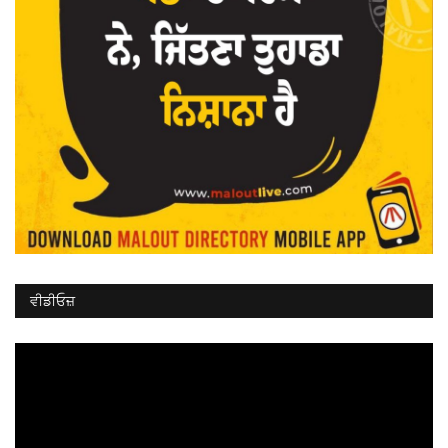
ਵੀਡੀਓਜ਼