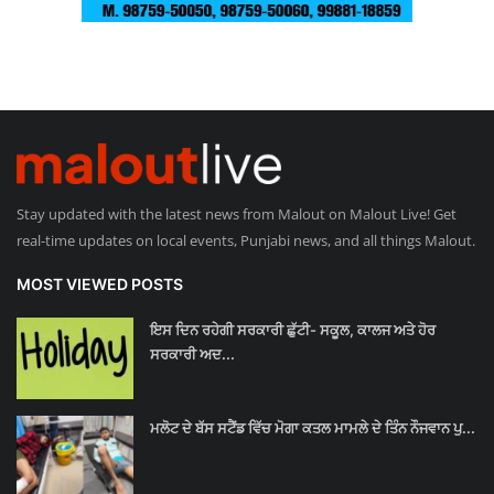
Stay updated with the latest news from Malout on Malout Live! Get
real-time updates on local events, Punjabi news, and all things Malout.
MOST VIEWED POSTS
ਇਸ ਦਿਨ ਰਹੇਗੀ ਸਰਕਾਰੀ ਛੁੱਟੀ- ਸਕੂਲ, ਕਾਲਜ ਅਤੇ ਹੋਰ
ਸਰਕਾਰੀ ਅਦ...
ਮਲੋਟ ਦੇ ਬੱਸ ਸਟੈਂਡ ਵਿੱਚ ਮੋਗਾ ਕਤਲ ਮਾਮਲੇ ਦੇ ਤਿੰਨ ਨੌਜਵਾਨ ਪੁ...