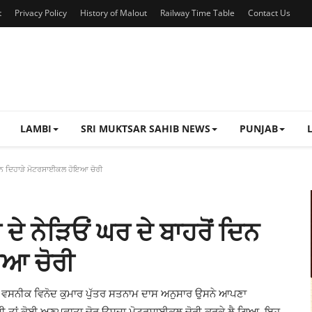
t
Privacy Policy
History of Malout
Railway Time Table
Contact Us
LAMBI
SRI MUKTSAR SAHIB NEWS
PUNJAB
 ਦਿਨ ਦਿਹਾੜੇ ਮੋਟਰਸਾਈਕਲ ਹੋਇਆ ਚੋਰੀ
ਦੇ ਨੇੜਿਓਂ ਘਰ ਦੇ ਬਾਹਰੋਂ ਦਿਨ
ਇਆ ਚੋਰੀ
 ਦੇ ਵਸਨੀਕ ਵਿਨੋਦ ਕੁਮਾਰ ਪੁੱਤਰ ਸਤਨਾਮ ਦਾਸ ਅਨੁਸਾਰ ਉਸਨੇ ਆਪਣਾ
 ਸੀ ਤਾਂ ਕੋਈ ਅਣਪਛਾਤਾ ਚੋਰ ਉਸਦਾ ਮੋਟਰਸਾਈਕਲ ਚੋਰੀ ਕਰਕੇ ਲੈ ਗਿਆ, ਇਹ