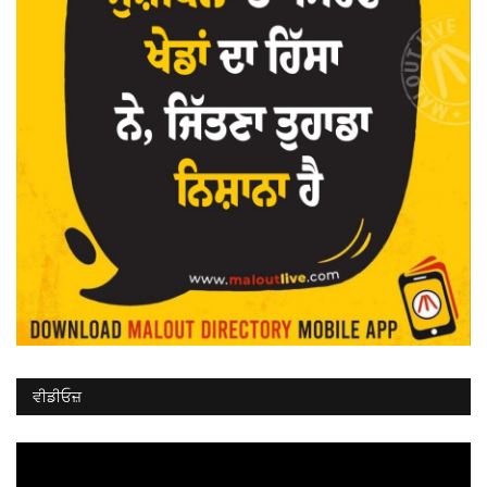
ਵੀਡੀਓਜ਼