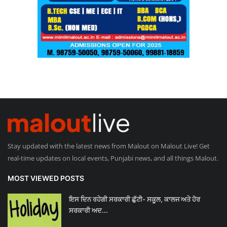
Stay updated with the latest news from Malout on Malout Live! Get
real-time updates on local events, Punjabi news, and all things Malout.
MOST VIEWED POSTS
ਇਸ ਦਿਨ ਰਹੇਗੀ ਸਰਕਾਰੀ ਛੁੱਟੀ- ਸਕੂਲ, ਕਾਲਜ ਅਤੇ ਹੋਰ
ਸਰਕਾਰੀ ਅਦ...