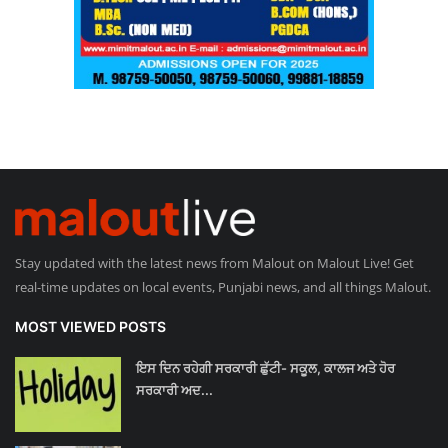
Stay updated with the latest news from Malout on Malout Live! Get
real-time updates on local events, Punjabi news, and all things Malout.
MOST VIEWED POSTS
ਇਸ ਦਿਨ ਰਹੇਗੀ ਸਰਕਾਰੀ ਛੁੱਟੀ- ਸਕੂਲ, ਕਾਲਜ ਅਤੇ ਹੋਰ
ਸਰਕਾਰੀ ਅਦ...