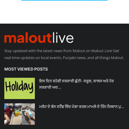
Stay updated with the latest news from Malout on Malout Live! Get
real-time updates on local events, Punjabi news, and all things Malout.
MOST VIEWED POSTS
ਇਸ ਦਿਨ ਰਹੇਗੀ ਸਰਕਾਰੀ ਛੁੱਟੀ- ਸਕੂਲ, ਕਾਲਜ ਅਤੇ ਹੋਰ
ਸਰਕਾਰੀ ਅਦ...
ਮਲੋਟ ਦੇ ਬੱਸ ਸਟੈਂਡ ਵਿੱਚ ਮੋਗਾ ਕਤਲ ਮਾਮਲੇ ਦੇ ਤਿੰਨ ਨੌਜਵਾਨ ਪੁ...