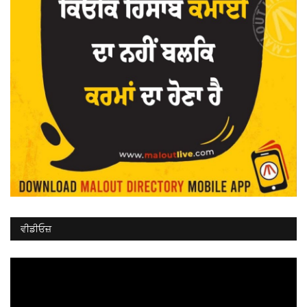
ਵੀਡੀਓਜ਼