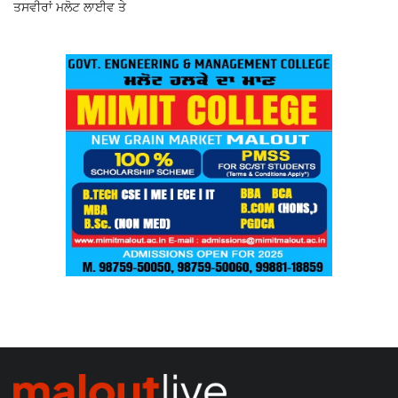
ਤਸਵੀਰਾਂ ਮਲੋਟ ਲਾਈਵ ਤੇ