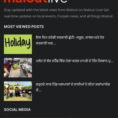
Stay updated with the latest news from Malout on Malout Live! Get
real-time updates on local events, Punjabi news, and all things Malout.
MOST VIEWED POSTS
ਇਸ ਦਿਨ ਰਹੇਗੀ ਸਰਕਾਰੀ ਛੁੱਟੀ- ਸਕੂਲ, ਕਾਲਜ ਅਤੇ ਹੋਰ
ਸਰਕਾਰੀ ਅਦ...
ਮਲੋਟ ਦੇ ਬੱਸ ਸਟੈਂਡ ਵਿੱਚ ਮੋਗਾ ਕਤਲ ਮਾਮਲੇ ਦੇ ਤਿੰਨ ਨੌਜਵਾਨ ਪੁ...
ਚੜ੍ਹਦੇ ਸਾਲ ਪਿੰਡ ਅਸਪਾਲਾਂ ਦੇ ਵਾਸੀਆਂ ਨੇ ਕੀਤਾ ਸ਼ਲਾਂਘਾਯੋਗ
ਕੰ...
SOCIAL MEDIA