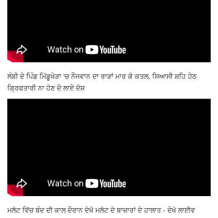
ਲੰਬੀ ਦੇ ਪਿੰਡ ਮਿੱਡੂਖੇੜਾ 'ਚ ਨੌਜਵਾਨ ਦਾ ਰਾੜਾਂ ਮਾਰ ਕੇ ਕਤਲ, ਸਿਆਸੀ ਸ਼ਹਿ ਹੇਠ
ਗ੍ਰਿਫਤਾਰੀ ਨਾ ਹੋਣ ਦੇ ਲਾਏ ਦੋਸ਼
ਮਲੋਟ ਵਿੱਚ ਬੰਦ ਦੀ ਕਾਲ ਦੌਰਾਨ ਦੇਖੋ ਮਲੋਟ ਦੇ ਬਾਜ਼ਾਰਾਂ ਦੇ ਹਾਲਾਤ - ਦੇਖੋ ਲਾਈਵ