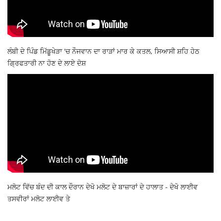
ਲੰਬੀ ਦੇ ਪਿੰਡ ਮਿੱਡੂਖੇੜਾ 'ਚ ਨੌਜਵਾਨ ਦਾ ਰਾੜਾਂ ਮਾਰ ਕੇ ਕਤਲ, ਸਿਆਸੀ ਸ਼ਹਿ ਹੇਠ
ਗ੍ਰਿਫਤਾਰੀ ਨਾ ਹੋਣ ਦੇ ਲਾਏ ਦੋਸ਼
ਮਲੋਟ ਵਿੱਚ ਬੰਦ ਦੀ ਕਾਲ ਦੌਰਾਨ ਦੇਖੋ ਮਲੋਟ ਦੇ ਬਾਜ਼ਾਰਾਂ ਦੇ ਹਾਲਾਤ - ਦੇਖੋ ਲਾਈਵ
ਤਸਵੀਰਾਂ ਮਲੋਟ ਲਾਈਵ ਤੇ