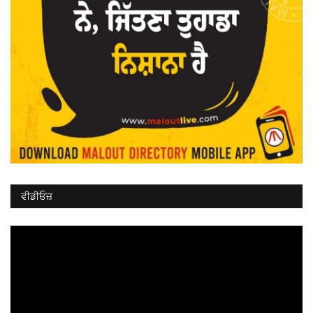
ਵੀਡੀਓਜ਼