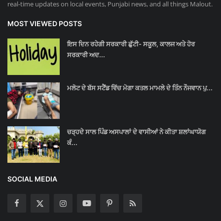
real-time updates on local events, Punjabi news, and all things Malout.
MOST VIEWED POSTS
ਇਸ ਦਿਨ ਰਹੇਗੀ ਸਰਕਾਰੀ ਛੁੱਟੀ- ਸਕੂਲ, ਕਾਲਜ ਅਤੇ ਹੋਰ
ਸਰਕਾਰੀ ਅਦ...
ਮਲੋਟ ਦੇ ਬੱਸ ਸਟੈਂਡ ਵਿੱਚ ਮੋਗਾ ਕਤਲ ਮਾਮਲੇ ਦੇ ਤਿੰਨ ਨੌਜਵਾਨ ਪੁ...
ਚੜ੍ਹਦੇ ਸਾਲ ਪਿੰਡ ਅਸਪਾਲਾਂ ਦੇ ਵਾਸੀਆਂ ਨੇ ਕੀਤਾ ਸ਼ਲਾਂਘਾਯੋਗ
ਕੰ...
SOCIAL MEDIA