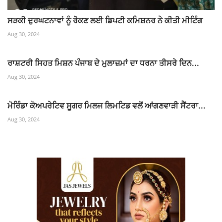
ਸੜਕੀ ਦੁਰਘਟਨਾਵਾਂ ਨੂੰ ਰੋਕਣ ਲਈ ਡਿਪਟੀ ਕਮਿਸ਼ਨਰ ਨੇ ਕੀਤੀ ਮੀਟਿੰਗ
Aug 30, 2024
ਰਾਸ਼ਟਰੀ ਸਿਹਤ ਮਿਸ਼ਨ ਪੰਜਾਬ ਦੇ ਮੁਲਾਜ਼ਮਾਂ ਦਾ ਧਰਨਾ ਤੀਸਰੇ ਦਿਨ...
Aug 30, 2024
ਮੋਰਿੰਡਾ ਕੋਅਪਰੇਟਿਵ ਸੂਗਰ ਮਿਲਜ ਲਿਮਟਿਡ ਵਲੋਂ ਆਂਗਣਵਾੜੀ ਸੈਂਟਰਾ...
Aug 30, 2024