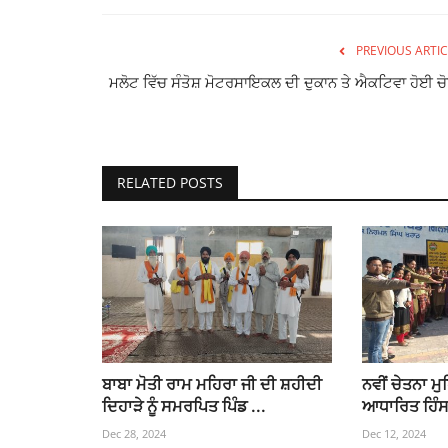
PREVIOUS ARTIC
ਮਲੋਟ ਵਿੱਚ ਸੰਤੋਸ਼ ਮੋਟਰਸਾਇਕਲ ਦੀ ਦੁਕਾਨ ਤੇ ਐਕਟਿਵਾ ਹੋਈ ਚੋ
RELATED POSTS
ਬਾਬਾ ਮੋਤੀ ਰਾਮ ਮਹਿਰਾ ਜੀ ਦੀ ਸ਼ਹੀਦੀ
ਨਵੀਂ ਚੇਤਨਾ ਮੁ
ਦਿਹਾੜੇ ਨੂੰ ਸਮਰਪਿਤ ਪਿੰਡ ...
ਆਧਾਰਿਤ ਹਿੰਸ
Dec 28, 2024
Dec 12, 2024