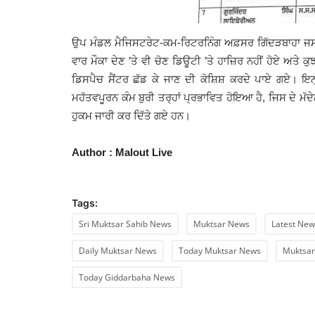
ਉਪ ਮੰਡਲ ਮੈਜਿਸਟਰੇਟ-ਕਮ-ਰਿਟਰਨਿੰਗ ਅਫ਼ਸਰ ਗਿੱਦੜਬਾਹਾ ਜਸਪ
ਵਾਰ ਮੌਕਾ ਦੇਣ ’ਤੇ ਵੀ ਚੋਣ ਡਿਊਟੀ ’ਤੇ ਹਾਜ਼ਿਰ ਨਹੀਂ ਹੋਏ ਅਤੇ ਕੁ
ਡਿਸਪੈਚ ਸੈਂਟਰ ਛੱਡ ਕੇ ਜਾਣ ਦੀ ਕੋਸ਼ਿਸ਼ ਕਰਦੇ ਪਾਏ ਗਏ। ਇ
ਮਹੱਤਵਪੂਰਨ ਕੰਮ ਬੁਰੀ ਤਰ੍ਹਾਂ ਪ੍ਰਭਾਵਿਤ ਹੋਇਆ ਹੈ, ਜਿਸ ਦੇ ਮੱਦੇ
ਹੁਕਮ ਜਾਰੀ ਕਰ ਦਿੱਤੇ ਗਏ ਹਨ।
Author : Malout Live
Tags:
Sri Muktsar Sahib News
Muktsar News
Latest New
Daily Muktsar News
Today Muktsar News
Muktsar
Today Giddarbaha News