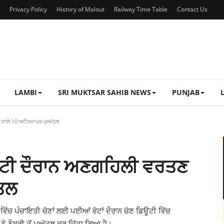
Privacy Policy
History of Malout
Railway Time Table
Contact Us
LAMBI
SRI MUKTSAR SAHIB NEWS
PUNJAB
ਣ ਵਾਲੇ 10 ਅਧਿਆਪਕ ਮੁਅੱਤਲ
ਿਊਟੀ ਦੌਰਾਨ ਅਣਗਹਿਲੀ ਵਰਤਣ
ਤਲ
 ਵਿੱਚ ਪੰਚਾਇਤੀ ਚੋਣਾਂ ਲਈ ਪਈਆਂ ਵੋਟਾਂ ਦੌਰਾਨ ਚੋਣ ਡਿਊਟੀ ਵਿੱਚ
ੂੰ ਨੌਕਰੀ ਤੋਂ ਮੁਅੱਤਲ ਕਰ ਦਿੱਤਾ ਗਿਆ ਹੈ।