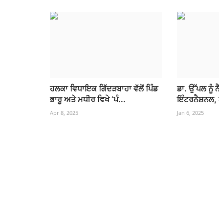
ਹਲਕਾ ਵਿਧਾਇਕ ਗਿੱਦੜਬਾਹਾ ਵੱਲੋਂ ਪਿੰਡ
ਡਾ. ਉੱਪਲ ਨੂੰ
ਭਾਰੂ ਅਤੇ ਮਧੀਰ ਵਿਖੇ ‘ਪੰ...
ਇੰਟਰਨੈਸ਼ਨਲ, 
Apr 8, 2025
Jan 6, 2025