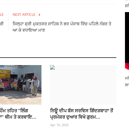
ਸ਼ਹ
LE
NEXT ARTICLE
ਰੀ
ਜਿਲ੍ਹਾ ਸ਼੍ਰੀ ਮੁਕਤਸਰ ਸਾਹਿਬ ਨੇ ਭਰ ਪੰਜਾਬ ਵਿੱਚ ਪਹਿਲੇ ਨੰਬਰ ਤੇ
ਆ ਕੇ ਵਧਾਇਆ ਮਾਣ
ਮਲ
ਲਾ
ਹਿੰਮ ਤਹਿਤ “ਲਿੰਗ
ਨਿਊ ਦੀਪ ਬੱਸ ਸਰਵਿਸ ਗਿੱਦੜਬਾਹਾ ਤੋਂ
ਾ” ਥੀਮ ਤੇ ਕਰਵਾਇ...
ਪ੍ਰਮੇਸ਼ਰ ਦੁਆਰ ਵਿਖੇ ਗੁਰਮ...
Apr 10, 2025