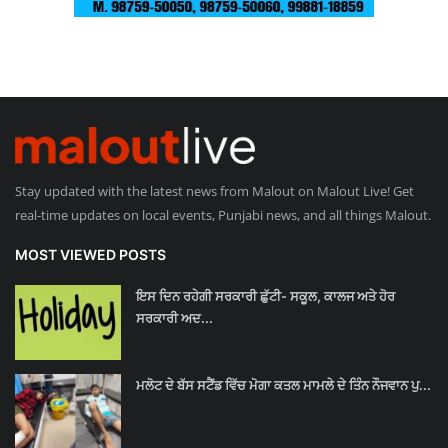
Stay updated with the latest news from Malout on Malout Live! Get
real-time updates on local events, Punjabi news, and all things Malout.
MOST VIEWED POSTS
ਇਸ ਦਿਨ ਰਹੇਗੀ ਸਰਕਾਰੀ ਛੁੱਟੀ- ਸਕੂਲ, ਕਾਲਜ ਅਤੇ ਹੋਰ
ਸਰਕਾਰੀ ਅਦ...
ਮਲੋਟ ਦੇ ਬੱਸ ਸਟੈਂਡ ਵਿੱਚ ਮੋਗਾ ਕਤਲ ਮਾਮਲੇ ਦੇ ਤਿੰਨ ਨੌਜਵਾਨ ਪੁ...