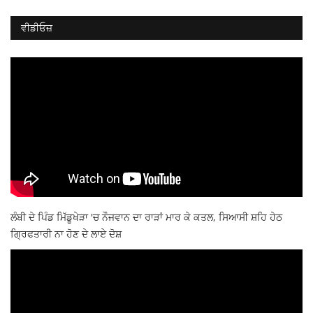
ਵੀਡੀਓਜ਼
ਲੰਬੀ ਦੇ ਪਿੰਡ ਮਿੱਡੂਖੇੜਾ 'ਚ ਨੌਜਵਾਨ ਦਾ ਰਾੜਾਂ ਮਾਰ ਕੇ ਕਤਲ, ਸਿਆਸੀ ਸ਼ਹਿ ਹੇਠ
ਗ੍ਰਿਫਤਾਰੀ ਨਾ ਹੋਣ ਦੇ ਲਾਏ ਦੋਸ਼