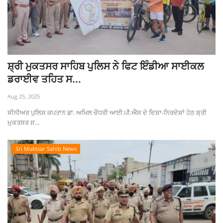
ਸ਼੍ਰੀ ਮੁਕਤਸਰ ਸਾਹਿਬ ਪੁਲਿਸ ਨੇ ਫਿਟ ਇੰਡੀਆ ਸਾਈਕਲ
ਡਰਾਈਵ ਤਹਿਤ ਸ...
Aug 25, 2025
ਸੀਨੀਅਰ ਪੁਲਿਸ ਕਪਤਾਨ ਡਾ. ਅਖਿਲ ਚੌਧਰੀ ਆਈ.ਪੀ.ਐੱਸ ਦੇ ਦਿਸ਼ਾ-ਨਿਰਦੇਸ਼ਾਂ ਹੇਠ ਸ਼੍ਰੀ
ਮੁਕਤਸਰ ਸ...
Sri Muktsar Sahib News