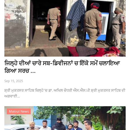
ਜਿਲ੍ਹੇ ਦੀਆਂ ਚਾਰੇ ਸਬ-ਡਿਵੀਜਨਾਂ ਚ ਇੱਕੋ ਸਮੇਂ ਚਲਾਇਆ
ਗਿਆ ਸਰਚ ...
Sep 15, 2025
ਸ਼੍ਰੀ ਮੁਕਤਸਰ ਸਾਹਿਬ ਜ਼ਿਲ੍ਹੇ ’ਚ ਡਾ. ਅਖਿਲ ਚੌਧਰੀ ਐੱਸ.ਐੱਸ.ਪੀ ਸ਼੍ਰੀ ਮੁਕਤਸਰ ਸਾਹਿਬ ਦੀ
ਅਗਵਾਈ...
Malout News