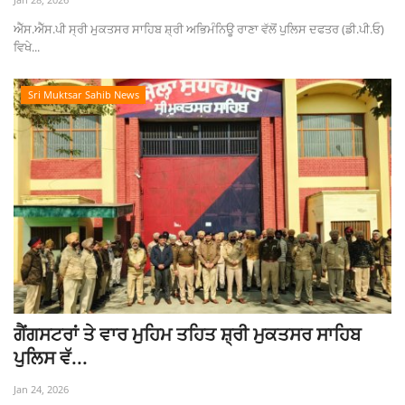
ਐੱਸ.ਐੱਸ.ਪੀ ਸ੍ਰੀ ਮੁਕਤਸਰ ਸਾਹਿਬ ਸ਼੍ਰੀ ਅਭਿਮੰਨਿਊ ਰਾਣਾ ਵੱਲੋਂ ਪੁਲਿਸ ਦਫਤਰ (ਡੀ.ਪੀ.ਓ)
ਵਿਖੇ...
Sri Muktsar Sahib News
ਗੈਂਗਸਟਰਾਂ ਤੇ ਵਾਰ ਮੁਹਿਮ ਤਹਿਤ ਸ਼੍ਰੀ ਮੁਕਤਸਰ ਸਾਹਿਬ
ਪੁਲਿਸ ਵੱ...
Jan 24, 2026