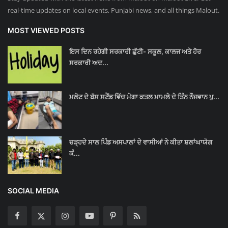
real-time updates on local events, Punjabi news, and all things Malout.
MOST VIEWED POSTS
ਇਸ ਦਿਨ ਰਹੇਗੀ ਸਰਕਾਰੀ ਛੁੱਟੀ- ਸਕੂਲ, ਕਾਲਜ ਅਤੇ ਹੋਰ
ਸਰਕਾਰੀ ਅਦ...
ਮਲੋਟ ਦੇ ਬੱਸ ਸਟੈਂਡ ਵਿੱਚ ਮੋਗਾ ਕਤਲ ਮਾਮਲੇ ਦੇ ਤਿੰਨ ਨੌਜਵਾਨ ਪੁ...
ਚੜ੍ਹਦੇ ਸਾਲ ਪਿੰਡ ਅਸਪਾਲਾਂ ਦੇ ਵਾਸੀਆਂ ਨੇ ਕੀਤਾ ਸ਼ਲਾਂਘਾਯੋਗ
ਕੰ...
SOCIAL MEDIA