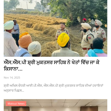
ਐੱਸ.ਐੱਸ.ਪੀ ਸ਼੍ਰੀ ਮੁਕਤਸਰ ਸਾਹਿਬ ਨੇ ਖੇਤਾਂ ਵਿੱਚ ਜਾ ਕੇ
ਕਿਸਾਨਾ...
Nov 14, 2025
ਸ਼੍ਰੀ ਅਖਿਲ ਚੌਧਰੀ ਆਈ.ਪੀ.ਐੱਸ, ਐੱਸ.ਐੱਸ.ਪੀ ਸ਼੍ਰੀ ਮੁਕਤਸਰ ਸਾਹਿਬ ਦੀਆਂ ਹਦਾਇਤਾਂ
ਅਨੁਸਾਰ ਪਿਛਲ...
Malout News