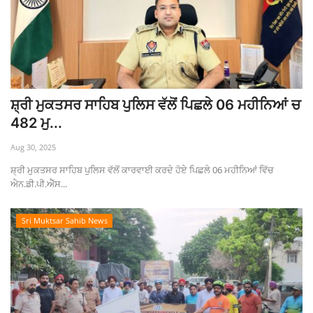
ਸ਼੍ਰੀ ਮੁਕਤਸਰ ਸਾਹਿਬ ਪੁਲਿਸ ਵੱਲੋਂ ਪਿਛਲੇ 06 ਮਹੀਨਿਆਂ ਚ
482 ਮੁ...
Aug 30, 2025
ਸ਼੍ਰੀ ਮੁਕਤਸਰ ਸਾਹਿਬ ਪੁਲਿਸ ਵੱਲੋਂ ਕਾਰਵਾਈ ਕਰਦੇ ਹੋਏ ਪਿਛਲੇ 06 ਮਹੀਨਿਆਂ ਵਿੱਚ
ਐਨ.ਡੀ.ਪੀ.ਐੱਸ...
Sri Muktsar Sahib News