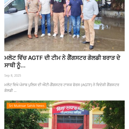
ਮਲੋਟ ਵਿੱਚ AGTF ਦੀ ਟੀਮ ਨੇ ਗੈਂਗਸਟਰ ਗੋਲਡੀ ਬਰਾੜ ਦੇ
ਸਾਥੀ ਨੂੰ...
Sep 8, 2025
ਮਲੋਟ ਵਿਖੇ ਪੰਜਾਬ ਪੁਲਿਸ ਦੀ ਐਂਟੀ-ਗੈਂਗਸਟਰ ਟਾਸਕ ਫੋਰਸ (AGTF) ਨੇ ਵਿਦੇਸ਼ੀ ਗੈਂਗਸਟਰ
ਗੋਲਡੀ ...
Sri Muktsar Sahib News