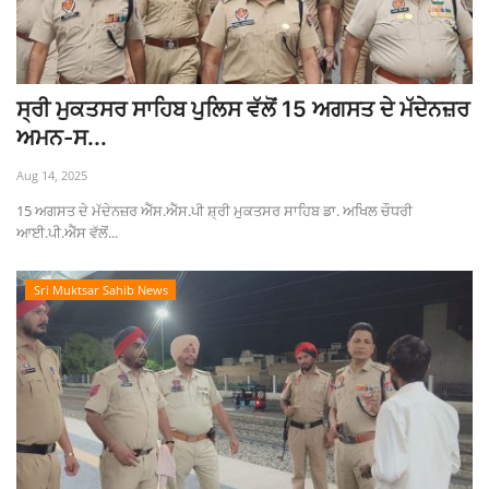
ਸ੍ਰੀ ਮੁਕਤਸਰ ਸਾਹਿਬ ਪੁਲਿਸ ਵੱਲੋਂ 15 ਅਗਸਤ ਦੇ ਮੱਦੇਨਜ਼ਰ
ਅਮਨ-ਸ...
Aug 14, 2025
15 ਅਗਸਤ ਦੇ ਮੱਦੇਨਜ਼ਰ ਐੱਸ.ਐੱਸ.ਪੀ ਸ਼੍ਰੀ ਮੁਕਤਸਰ ਸਾਹਿਬ ਡਾ. ਅਖਿਲ ਚੌਧਰੀ
ਆਈ.ਪੀ.ਐੱਸ ਵੱਲੋਂ...
Sri Muktsar Sahib News