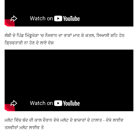
ਲੰਬੀ ਦੇ ਪਿੰਡ ਮਿੱਡੂਖੇੜਾ 'ਚ ਨੌਜਵਾਨ ਦਾ ਰਾੜਾਂ ਮਾਰ ਕੇ ਕਤਲ, ਸਿਆਸੀ ਸ਼ਹਿ ਹੇਠ
ਗ੍ਰਿਫਤਾਰੀ ਨਾ ਹੋਣ ਦੇ ਲਾਏ ਦੋਸ਼
ਮਲੋਟ ਵਿੱਚ ਬੰਦ ਦੀ ਕਾਲ ਦੌਰਾਨ ਦੇਖੋ ਮਲੋਟ ਦੇ ਬਾਜ਼ਾਰਾਂ ਦੇ ਹਾਲਾਤ - ਦੇਖੋ ਲਾਈਵ
ਤਸਵੀਰਾਂ ਮਲੋਟ ਲਾਈਵ ਤੇ