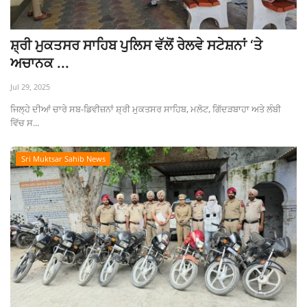
ਸ਼੍ਰੀ ਮੁਕਤਸਰ ਸਾਹਿਬ ਪੁਲਿਸ ਵੱਲੋਂ ਰੇਲਵੇ ਸਟੇਸ਼ਨਾਂ ‘ਤੇ
ਅਚਾਨਕ ...
Jul 29, 2025
ਜਿਲ੍ਹੇ ਦੀਆਂ ਚਾਰੇ ਸਬ-ਡਿਵੀਜ਼ਨਾਂ ਸ਼੍ਰੀ ਮੁਕਤਸਰ ਸਾਹਿਬ, ਮਲੋਟ, ਗਿੱਦੜਬਾਹਾ ਅਤੇ ਲੰਬੀ
ਵਿੱਚ ਸ...
Sri Muktsar Sahib News