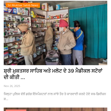
Sri Muktsar Sahib News
ਸ਼੍ਰੀ ਮੁਕਤਸਰ ਸਾਹਿਬ ਅਤੇ ਮਲੋਟ ਦੇ 39 ਮੈਡੀਕਲ ਸਟੋਰਾਂ
ਦੀ ਕੀਤੀ ...
Nov 26, 2025
ਜਿਲ੍ਹਾ ਪੁਲਿਸ ਵੱਲੋਂ ਡਰੱਗ ਇੰਸਪੈਕਟਰਾਂ ਨਾਲ ਸਾਂਝੇ ਤੌਰ ਤੇ ਕਾਰਵਾਈ ਕਰਦੇ ਹੋਏ ਸਬ-ਡਿਵੀਜ਼ਨ
ਸ਼...