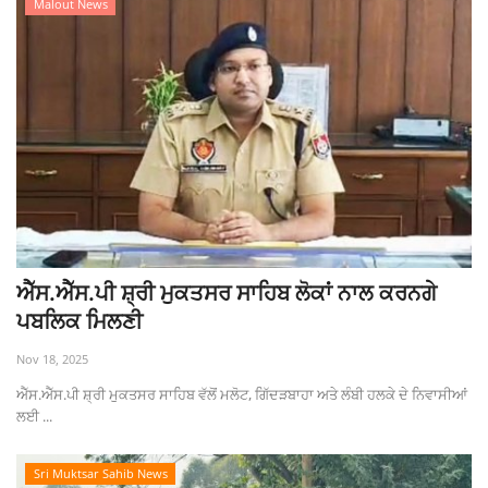
Malout News
ਐੱਸ.ਐੱਸ.ਪੀ ਸ਼੍ਰੀ ਮੁਕਤਸਰ ਸਾਹਿਬ ਲੋਕਾਂ ਨਾਲ ਕਰਨਗੇ
ਪਬਲਿਕ ਮਿਲਣੀ
Nov 18, 2025
ਐੱਸ.ਐੱਸ.ਪੀ ਸ਼੍ਰੀ ਮੁਕਤਸਰ ਸਾਹਿਬ ਵੱਲੋਂ ਮਲੋਟ, ਗਿੱਦੜਬਾਹਾ ਅਤੇ ਲੰਬੀ ਹਲਕੇ ਦੇ ਨਿਵਾਸੀਆਂ
ਲਈ ...
Sri Muktsar Sahib News