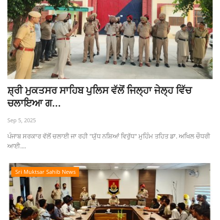
ਸ਼੍ਰੀ ਮੁਕਤਸਰ ਸਾਹਿਬ ਪੁਲਿਸ ਵੱਲੋਂ ਜਿਲ੍ਹਾ ਜੇਲ੍ਹ ਵਿੱਚ
ਚਲਾਇਆ ਗ...
Sep 5, 2025
ਪੰਜਾਬ ਸਰਕਾਰ ਵੱਲੋਂ ਚਲਾਈ ਜਾ ਰਹੀ "ਯੁੱਧ ਨਸ਼ਿਆਂ ਵਿਰੁੱਧ" ਮੁਹਿੰਮ ਤਹਿਤ ਡਾ. ਅਖਿਲ ਚੌਧਰੀ
ਆਈ....
Sri Muktsar Sahib News