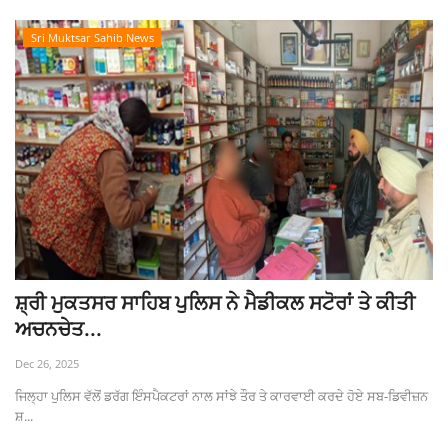
Sri Muktsar Sahib News
ਸ਼੍ਰੀ ਮੁਕਤਸਰ ਸਾਹਿਬ ਪੁਲਿਸ ਨੇ ਮੈਡੀਕਲ ਸਟੋਰਾਂ ਤੇ ਕੀਤੀ
ਅਚਨਚੇਤ...
Dec 26, 2025
ਜਿਲ੍ਹਾ ਪੁਲਿਸ ਵੱਲੋਂ ਡਰੱਗ ਇੰਸਪੈਕਟਰਾਂ ਨਾਲ ਸਾਂਝੇ ਤੌਰ ਤੇ ਕਾਰਵਾਈ ਕਰਦੇ ਹੋਏ ਸਬ-ਡਿਵੀਜ਼ਨ
ਸ਼...