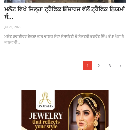
ਮਲੋਟ ਵਿਖੇ ਜਿਲ੍ਹਾ ਟ੍ਰੈਫਿਕ ਇੰਚਾਰਜ ਵੱਲੋਂ ਟ੍ਰੈਫਿਕ ਨਿਯਮਾਂ
ਸੰ...
Jul 21, 2025
ਮਲੋਟ ਡਰਾਈਵਰ ਏਕਤਾ ਕਾਰ ਚਾਲਕ ਸੇਵਾ ਸੋਸਾਇਟੀ ਦੇ ਸੈਕਟਰੀ ਭਗਵੰਤ ਸਿੰਘ ਤੱਪਾ ਖੇੜਾ ਨੇ
ਜਾਣਕਾਰੀ...
1
2
3
›