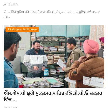
Jan 29, 2026
ਪੰਜਾਬ ਵਿੱਚ ਮੁਹਿੰਮ ‘ਗੈਂਗਸਟਰਾਂ ਤੇ ਵਾਰ’ ਤਹਿਤ ਸ਼੍ਰੀ ਮੁਕਤਸਰ ਸਾਹਿਬ ਪੁਲਿਸ ਵੱਲੋਂ ਜਨਤਕ
ਸੁਰ...
Sri Muktsar Sahib News
ਐੱਸ.ਐੱਸ.ਪੀ ਸ਼੍ਰੀ ਮੁਕਤਸਰ ਸਾਹਿਬ ਵੱਲੋਂ ਡੀ.ਪੀ.ਓ ਦਫ਼ਤਰ
ਵਿੱਚ ...
Jan 28, 2026