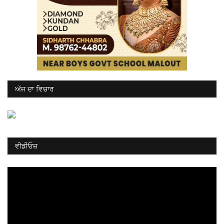
ਅੱਜ ਦਾ ਵਿਚਾਰ
ਵੀਡੀਓਜ਼