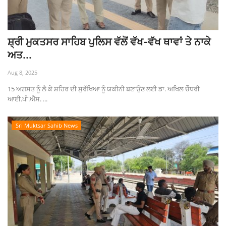
ਸ਼੍ਰੀ ਮੁਕਤਸਰ ਸਾਹਿਬ ਪੁਲਿਸ ਵੱਲੋਂ ਵੱਖ-ਵੱਖ ਥਾਵਾਂ ਤੇ ਨਾਕੇ
ਅਤ...
Aug 8, 2025
15 ਅਗਸਤ ਨੂੰ ਲੈ ਕੇ ਸ਼ਹਿਰ ਦੀ ਸੁਰੱਖਿਆ ਨੂੰ ਯਕੀਨੀ ਬਣਾਉਣ ਲਈ ਡਾ. ਅਖਿਲ ਚੌਧਰੀ
ਆਈ.ਪੀ.ਐੱਸ. ...
Sri Muktsar Sahib News