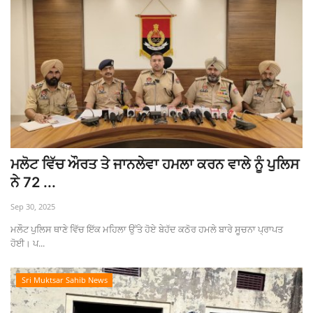
ਮਲੋਟ ਵਿੱਚ ਔਰਤ ਤੇ ਜਾਨਲੇਵਾ ਹਮਲਾ ਕਰਨ ਵਾਲੇ ਨੂੰ ਪੁਲਿਸ
ਨੇ 72 ...
Sep 30, 2025
ਮਲੌਟ ਪੁਲਿਸ ਥਾਣੇ ਵਿੱਚ ਇੱਕ ਮਹਿਲਾ ਉੱਤੇ ਹੋਏ ਬੇਹੱਦ ਕਠੋਰ ਹਮਲੇ ਬਾਰੇ ਸੂਚਨਾ ਪ੍ਰਾਪਤ
ਹੋਈ। ਪ...
Sri Muktsar Sahib News