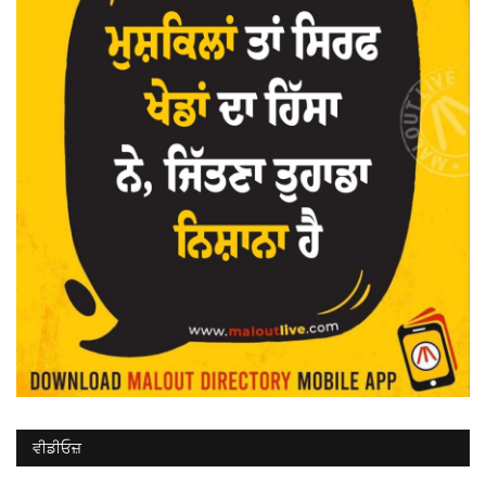
ਵੀਡੀਓਜ਼