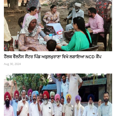
ਹੈੱਲਥ ਵੈੱਲਨੈਸ ਸੈਂਟਰ ਪਿੰਡ ਅਬੁਲਖੁਰਾਣਾ ਵਿਖੇ ਲਗਾਇਆ NCD ਕੈਂਪ
Aug 30, 2024