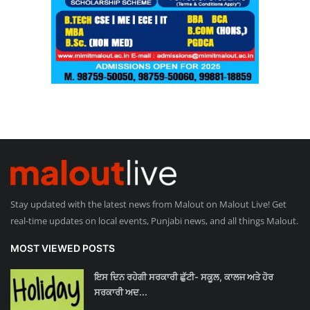
Stay updated with the latest news from Malout on Malout Live! Get
real-time updates on local events, Punjabi news, and all things Malout.
MOST VIEWED POSTS
ਇਸ ਦਿਨ ਰਹੇਗੀ ਸਰਕਾਰੀ ਛੁੱਟੀ- ਸਕੂਲ, ਕਾਲਜ ਅਤੇ ਹੋਰ
ਸਰਕਾਰੀ ਅਦ...