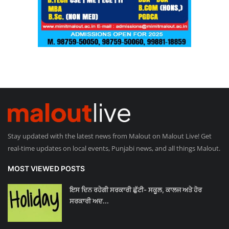
Stay updated with the latest news from Malout on Malout Live! Get
real-time updates on local events, Punjabi news, and all things Malout.
MOST VIEWED POSTS
ਇਸ ਦਿਨ ਰਹੇਗੀ ਸਰਕਾਰੀ ਛੁੱਟੀ- ਸਕੂਲ, ਕਾਲਜ ਅਤੇ ਹੋਰ
ਸਰਕਾਰੀ ਅਦ...