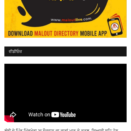
ਵੀਡੀਓਜ਼
ਲੰਬੀ ਦੇ ਪਿੰਡ ਮਿੱਡੂਖੇੜਾ 'ਚ ਨੌਜਵਾਨ ਦਾ ਰਾੜਾਂ ਮਾਰ ਕੇ ਕਤਲ, ਸਿਆਸੀ ਸ਼ਹਿ ਹੇਠ