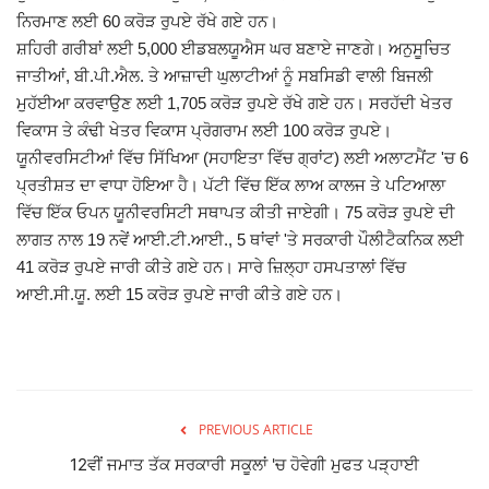
ਨਿਰਮਾਣ ਲਈ 60 ਕਰੋੜ ਰੁਪਏ ਰੱਖੇ ਗਏ ਹਨ।
Giddarbaha
ਸ਼ਹਿਰੀ ਗਰੀਬਾਂ ਲਈ 5,000 ਈਡਬਲਯੂਐਸ ਘਰ ਬਣਾਏ ਜਾਣਗੇ। ਅਨੁਸੂਚਿਤ
ਜਾਤੀਆਂ, ਬੀ.ਪੀ.ਐਲ. ਤੇ ਆਜ਼ਾਦੀ ਘੁਲਾਟੀਆਂ ਨੂੰ ਸਬਸਿਡੀ ਵਾਲੀ ਬਿਜਲੀ
Railway Time Table
ਮੁਹੱਈਆ ਕਰਵਾਉਣ ਲਈ 1,705 ਕਰੋੜ ਰੁਪਏ ਰੱਖੇ ਗਏ ਹਨ। ਸਰਹੱਦੀ ਖੇਤਰ
ਵਿਕਾਸ ਤੇ ਕੰਢੀ ਖੇਤਰ ਵਿਕਾਸ ਪ੍ਰੋਗਰਾਮ ਲਈ 100 ਕਰੋੜ ਰੁਪਏ।
Lambi
ਯੂਨੀਵਰਸਿਟੀਆਂ ਵਿੱਚ ਸਿੱਖਿਆ (ਸਹਾਇਤਾ ਵਿੱਚ ਗ੍ਰਾਂਟ) ਲਈ ਅਲਾਟਮੈਂਟ 'ਚ 6
ਪ੍ਰਤੀਸ਼ਤ ਦਾ ਵਾਧਾ ਹੋਇਆ ਹੈ। ਪੱਟੀ ਵਿੱਚ ਇੱਕ ਲਾਅ ਕਾਲਜ ਤੇ ਪਟਿਆਲਾ
Sri Muktsar Sahib News
ਵਿੱਚ ਇੱਕ ਓਪਨ ਯੂਨੀਵਰਸਿਟੀ ਸਥਾਪਤ ਕੀਤੀ ਜਾਏਗੀ। 75 ਕਰੋੜ ਰੁਪਏ ਦੀ
ਲਾਗਤ ਨਾਲ 19 ਨਵੇਂ ਆਈ.ਟੀ.ਆਈ., 5 ਥਾਂਵਾਂ 'ਤੇ ਸਰਕਾਰੀ ਪੌਲੀਟੈਕਨਿਕ ਲਈ
Punjab
41 ਕਰੋੜ ਰੁਪਏ ਜਾਰੀ ਕੀਤੇ ਗਏ ਹਨ। ਸਾਰੇ ਜ਼ਿਲ੍ਹਾ ਹਸਪਤਾਲਾਂ ਵਿੱਚ
ਆਈ.ਸੀ.ਯੂ. ਲਈ 15 ਕਰੋੜ ਰੁਪਏ ਜਾਰੀ ਕੀਤੇ ਗਏ ਹਨ।
Life & Style
Important
Contact Us
PREVIOUS ARTICLE
12ਵੀਂ ਜਮਾਤ ਤੱਕ ਸਰਕਾਰੀ ਸਕੂਲਾਂ 'ਚ ਹੋਵੇਗੀ ਮੁਫਤ ਪੜ੍ਹਾਈ