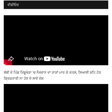
ਵੀਡੀਓਜ਼
ਲੰਬੀ ਦੇ ਪਿੰਡ ਮਿੱਡੂਖੇੜਾ 'ਚ ਨੌਜਵਾਨ ਦਾ ਰਾੜਾਂ ਮਾਰ ਕੇ ਕਤਲ, ਸਿਆਸੀ ਸ਼ਹਿ ਹੇਠ
ਗ੍ਰਿਫਤਾਰੀ ਨਾ ਹੋਣ ਦੇ ਲਾਏ ਦੋਸ਼