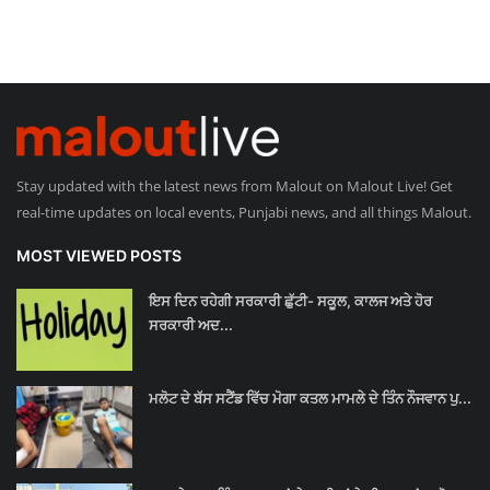
Stay updated with the latest news from Malout on Malout Live! Get
real-time updates on local events, Punjabi news, and all things Malout.
MOST VIEWED POSTS
ਇਸ ਦਿਨ ਰਹੇਗੀ ਸਰਕਾਰੀ ਛੁੱਟੀ- ਸਕੂਲ, ਕਾਲਜ ਅਤੇ ਹੋਰ
ਸਰਕਾਰੀ ਅਦ...
ਮਲੋਟ ਦੇ ਬੱਸ ਸਟੈਂਡ ਵਿੱਚ ਮੋਗਾ ਕਤਲ ਮਾਮਲੇ ਦੇ ਤਿੰਨ ਨੌਜਵਾਨ ਪੁ...