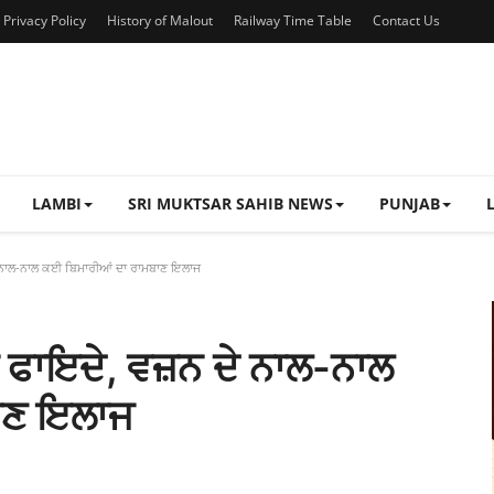
Privacy Policy
History of Malout
Railway Time Table
Contact Us
LAMBI
SRI MUKTSAR SAHIB NEWS
PUNJAB
ੇ ਨਾਲ-ਨਾਲ ਕਈ ਬਿਮਾਰੀਆਂ ਦਾ ਰਾਮਬਾਣ ਇਲਾਜ
ਂ ਫਾਇਦੇ, ਵਜ਼ਨ ਦੇ ਨਾਲ-ਨਾਲ
ਾਣ ਇਲਾਜ