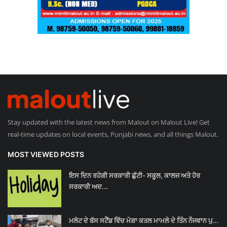
Stay updated with the latest news from Malout on Malout Live! Get
real-time updates on local events, Punjabi news, and all things Malout.
MOST VIEWED POSTS
ਇਸ ਦਿਨ ਰਹੇਗੀ ਸਰਕਾਰੀ ਛੁੱਟੀ- ਸਕੂਲ, ਕਾਲਜ ਅਤੇ ਹੋਰ
ਸਰਕਾਰੀ ਅਦ...
ਮਲੋਟ ਦੇ ਬੱਸ ਸਟੈਂਡ ਵਿੱਚ ਮੋਗਾ ਕਤਲ ਮਾਮਲੇ ਦੇ ਤਿੰਨ ਨੌਜਵਾਨ ਪੁ...