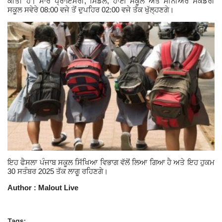
,
,
ਕੀਤੀ ਹੈ। ਸਾਰੇ ਪ੍ਰਾਇਮਰੀ
ਮਿਡਲ
ਹਾਈ ਸਕੂਲ ਅਤੇ ਸੀਨੀਅਰ ਸੈਕੰਡਰੀ
08:00
02:00
ਸਕੂਲ ਸਵੇਰੇ
ਵਜੇ ਤੋਂ ਦੁਪਹਿਰ
ਵਜੇ ਤੱਕ ਖੁੱਲ੍ਹਣਗੇ।
Giddarbaha
Railway Time Table
Lambi
Sri Muktsar Sahib News
Punjab
Life & Style
ਇਹ ਫੈਸਲਾ ਪੰਜਾਬ ਸਕੂਲ ਸਿੱਖਿਆ ਵਿਭਾਗ ਵੱਲੋਂ ਲਿਆ ਗਿਆ ਹੈ ਅਤੇ ਇਹ ਹੁਕਮ
Important
30
2025
ਸਤੰਬਰ
ਤੱਕ ਲਾਗੂ ਰਹਿਣਗੇ।
Author : Malout Live
Contact Us
Tags: