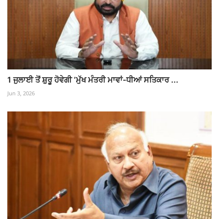
1 ਜੁਲਾਈ ਤੋਂ ਸ਼ੁਰੂ ਹੋਵੇਗੀ ‘ਮੁੱਖ ਮੰਤਰੀ ਮਾਵਾਂ-ਧੀਆਂ ਸਤਿਕਾਰ ...
Jun 3, 2026