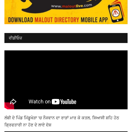
ਵੀਡੀਓਜ਼
ਲੰਬੀ ਦੇ ਪਿੰਡ ਮਿੱਡੂਖੇੜਾ 'ਚ ਨੌਜਵਾਨ ਦਾ ਰਾੜਾਂ ਮਾਰ ਕੇ ਕਤਲ, ਸਿਆਸੀ ਸ਼ਹਿ ਹੇਠ
ਗ੍ਰਿਫਤਾਰੀ ਨਾ ਹੋਣ ਦੇ ਲਾਏ ਦੋਸ਼