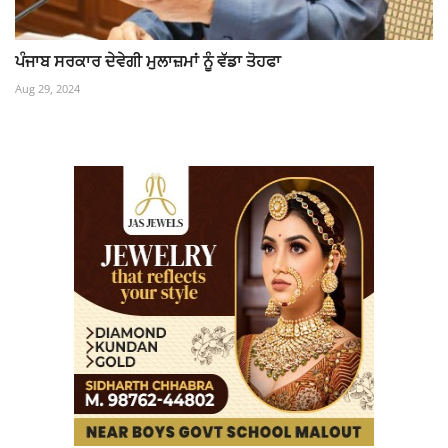
ਪੰਜਾਬ ਸਰਕਾਰ ਦੇਵੇਗੀ ਮੁਲਾਜ਼ਮਾਂ ਨੂੰ ਵੱਡਾ ਤੋਹਫਾ
Aug 29, 2024