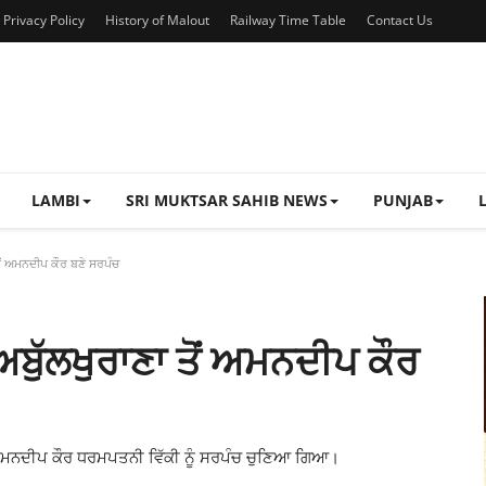
Privacy Policy
History of Malout
Railway Time Table
Contact Us
LAMBI
SRI MUKTSAR SAHIB NEWS
PUNJAB
 ਤੋਂ ਅਮਨਦੀਪ ਕੌਰ ਬਣੇ ਸਰਪੰਚ
 ਅਬੁੱਲਖੁਰਾਣਾ ਤੋਂ ਅਮਨਦੀਪ ਕੌਰ
ਾਰ ਅਮਨਦੀਪ ਕੌਰ ਧਰਮਪਤਨੀ ਵਿੱਕੀ ਨੂੰ ਸਰਪੰਚ ਚੁਣਿਆ ਗਿਆ।