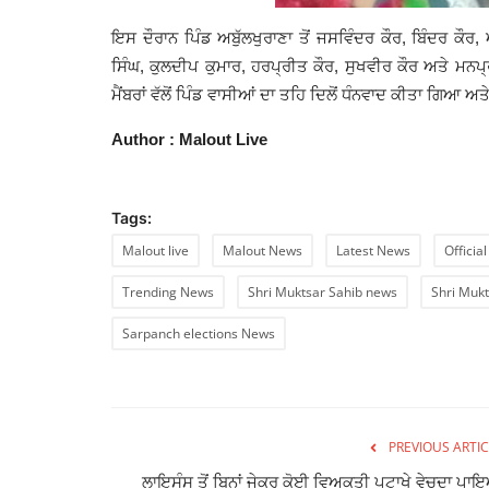
ਇਸ ਦੌਰਾਨ ਪਿੰਡ ਅਬੁੱਲਖੁਰਾਣਾ ਤੋਂ ਜਸਵਿੰਦਰ ਕੌਰ, ਬਿੰਦਰ ਕੌ
ਸਿੰਘ, ਕੁਲਦੀਪ ਕੁਮਾਰ, ਹਰਪ੍ਰੀਤ ਕੌਰ, ਸੁਖਵੀਰ ਕੌਰ ਅਤੇ ਮਨ
ਮੈਂਬਰਾਂ ਵੱਲੋਂ ਪਿੰਡ ਵਾਸੀਆਂ ਦਾ ਤਹਿ ਦਿਲੋਂ ਧੰਨਵਾਦ ਕੀਤਾ ਗਿ
Author : Malout Live
Tags:
Malout live
Malout News
Latest News
Officia
Trending News
Shri Muktsar Sahib news
Shri Mukt
Sarpanch elections News
PREVIOUS ARTIC
ਲਾਇਸੰਸ ਤੋਂ ਬਿਨਾਂ ਜੇਕਰ ਕੋਈ ਵਿਅਕਤੀ ਪਟਾਖੇ ਵੇਚਦਾ ਪਾ