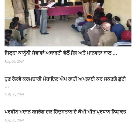
ਜਿਲ੍ਹਾ ਕਾਨੂੰਨੀ ਸੇਵਾਵਾਂ ਅਥਾਰਟੀ ਵੱਲੋਂ ਜੇਲ ਅਤੇ ਮਾਨਵਤਾ ਬਾਲ ...
Aug 30, 2024
ਹੁਣ ਰੇਲਵੇ ਕਰਮਚਾਰੀ ਮੋਬਾਇਲ ਐਪ ਰਾਹੀਂ ਅਪਲਾਈ ਕਰ ਸਕਣਗੇ ਛੁੱਟੀ
...
Aug 30, 2024
ਪਰਵੀਨ ਮਦਾਨ ਬਜਰੰਗ ਦਲ ਹਿੰਦੁਸਤਾਨ ਦੇ ਕੌਮੀ ਮੀਤ ਪ੍ਰਧਾਨ ਨਿਯੁਕਤ
Aug 30, 2024