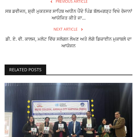
PREVIOUS ARTICLE
ਸਬ ਡਵੀਜਨ, ਸ਼੍ਰੀ ਮੁਕਤਸਰ ਸਾਹਿਬ ਅਧੀਨ ਪੈਂਦੇ ਪਿੰਡ ਬੱਲਮਗੜ੍ਹ ਵਿਖੇ ਰੋਜਾਨਾਂ
ਆਯੋਜਿਤ ਕੀਤੇ ਜਾ...
NEXT ARTICLE
ਡੀ. ਏ. ਵੀ. ਕਾਲਜ, ਮਲੋਟ ਵਿੱਚ ਸਲੋਗਨ ਲੇਖਣ ਅਤੇ ਲੋਗੋ ਡਿਜ਼ਾਈਨ ਮੁਕਾਬਲੇ ਦਾ
ਆਯੋਜਨ
RELATED POSTS