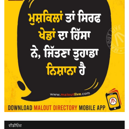
ਵੀਡੀਓਜ਼