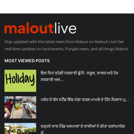
Stay updated with the latest news from Malout on Malout Live! Get
real-time updates on local events, Punjabi news, and all things Malout.
MOST VIEWED POSTS
ਇਸ ਦਿਨ ਰਹੇਗੀ ਸਰਕਾਰੀ ਛੁੱਟੀ- ਸਕੂਲ, ਕਾਲਜ ਅਤੇ ਹੋਰ
ਸਰਕਾਰੀ ਅਦ...
ਮਲੋਟ ਦੇ ਬੱਸ ਸਟੈਂਡ ਵਿੱਚ ਮੋਗਾ ਕਤਲ ਮਾਮਲੇ ਦੇ ਤਿੰਨ ਨੌਜਵਾਨ ਪੁ...
ਚੜ੍ਹਦੇ ਸਾਲ ਪਿੰਡ ਅਸਪਾਲਾਂ ਦੇ ਵਾਸੀਆਂ ਨੇ ਕੀਤਾ ਸ਼ਲਾਂਘਾਯੋਗ
ਕੰ...