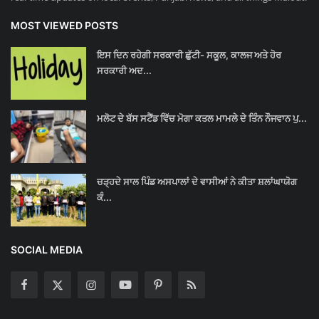
MOST VIEWED POSTS
ਇਸ ਦਿਨ ਰਹੇਗੀ ਸਰਕਾਰੀ ਛੁੱਟੀ- ਸਕੂਲ, ਕਾਲਜ ਅਤੇ ਹੋਰ
ਸਰਕਾਰੀ ਅਦ...
ਮਲੋਟ ਦੇ ਬੱਸ ਸਟੈਂਡ ਵਿੱਚ ਮੋਗਾ ਕਤਲ ਮਾਮਲੇ ਦੇ ਤਿੰਨ ਨੌਜਵਾਨ ਪੁ...
ਚੜ੍ਹਦੇ ਸਾਲ ਪਿੰਡ ਅਸਪਾਲਾਂ ਦੇ ਵਾਸੀਆਂ ਨੇ ਕੀਤਾ ਸ਼ਲਾਂਘਾਯੋਗ
ਕੰ...
SOCIAL MEDIA