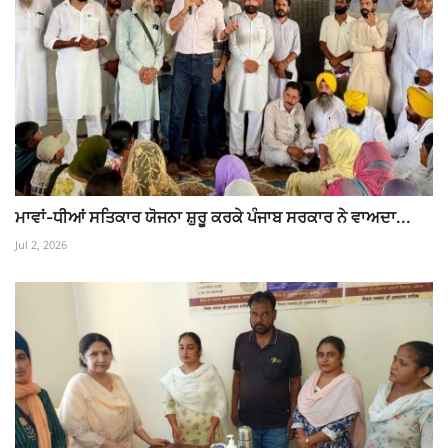
ਮਾਵਾਂ-ਧੀਆਂ ਸਤਿਕਾਰ ਯੋਜਨਾ ਸ਼ੁਰੂ ਕਰਕੇ ਪੰਜਾਬ ਸਰਕਾਰ ਨੇ ਵਾਅਦਾ...
Jul 2, 2026