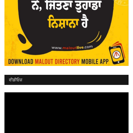
ਵੀਡੀਓਜ਼