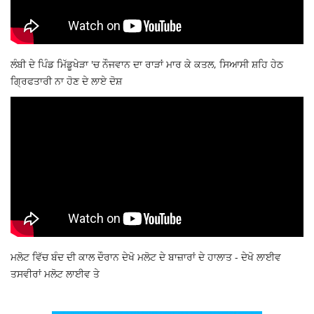
ਲੰਬੀ ਦੇ ਪਿੰਡ ਮਿੱਡੂਖੇੜਾ 'ਚ ਨੌਜਵਾਨ ਦਾ ਰਾੜਾਂ ਮਾਰ ਕੇ ਕਤਲ, ਸਿਆਸੀ ਸ਼ਹਿ ਹੇਠ
ਗ੍ਰਿਫਤਾਰੀ ਨਾ ਹੋਣ ਦੇ ਲਾਏ ਦੋਸ਼
ਮਲੋਟ ਵਿੱਚ ਬੰਦ ਦੀ ਕਾਲ ਦੌਰਾਨ ਦੇਖੋ ਮਲੋਟ ਦੇ ਬਾਜ਼ਾਰਾਂ ਦੇ ਹਾਲਾਤ - ਦੇਖੋ ਲਾਈਵ
ਤਸਵੀਰਾਂ ਮਲੋਟ ਲਾਈਵ ਤੇ