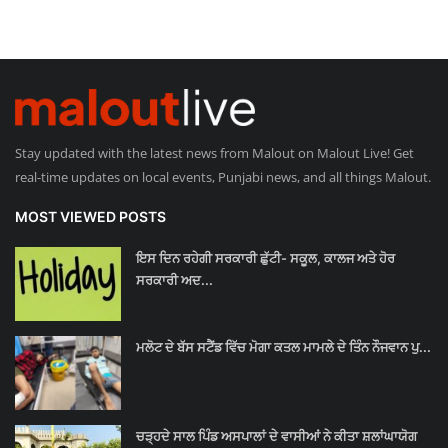
Stay updated with the latest news from Malout on Malout Live! Get
real-time updates on local events, Punjabi news, and all things Malout.
MOST VIEWED POSTS
ਇਸ ਦਿਨ ਰਹੇਗੀ ਸਰਕਾਰੀ ਛੁੱਟੀ- ਸਕੂਲ, ਕਾਲਜ ਅਤੇ ਹੋਰ
ਸਰਕਾਰੀ ਅਦ...
ਮਲੋਟ ਦੇ ਬੱਸ ਸਟੈਂਡ ਵਿੱਚ ਮੋਗਾ ਕਤਲ ਮਾਮਲੇ ਦੇ ਤਿੰਨ ਨੌਜਵਾਨ ਪੁ...
ਚੜ੍ਹਦੇ ਸਾਲ ਪਿੰਡ ਅਸਪਾਲਾਂ ਦੇ ਵਾਸੀਆਂ ਨੇ ਕੀਤਾ ਸ਼ਲਾਂਘਾਯੋਗ