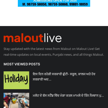
Stay updated with the latest news from Malout on Malout Live! Get
real-time updates on local events, Punjabi news, and all things Malout.
MOST VIEWED POSTS
ਇਸ ਦਿਨ ਰਹੇਗੀ ਸਰਕਾਰੀ ਛੁੱਟੀ- ਸਕੂਲ, ਕਾਲਜ ਅਤੇ ਹੋਰ
ਸਰਕਾਰੀ ਅਦ...
ਮਲੋਟ ਦੇ ਬੱਸ ਸਟੈਂਡ ਵਿੱਚ ਮੋਗਾ ਕਤਲ ਮਾਮਲੇ ਦੇ ਤਿੰਨ ਨੌਜਵਾਨ ਪੁ...