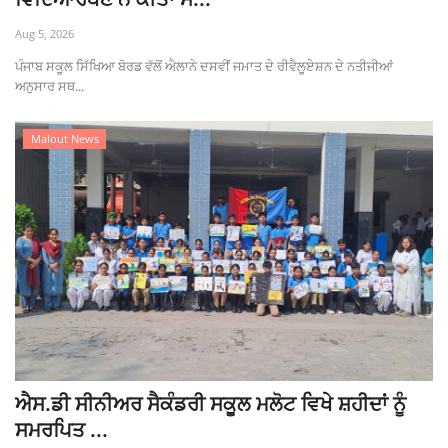
Giddarbaha
Aug 5, 2026
ਪੰਜਾਬ ਸਕੂਲ ਸਿੱਖਿਆ ਬੋਰਡ ਵੱਲੋਂ ਐਲਾਨੇ ਦਸਵੀਂ ਜਮਾਤ ਦੇ ਰੀਵੈਲੂਏਸ਼ਨ ਦੇ ਨਤੀਜੀਆਂ
Railway Time Table
ਅਨੁਸਾਰ ਸਥ...
Lambi
Malout News
Sri Muktsar Sahib News
Punjab
Life & Style
Important
Contact Us
ਐਸ.ਡੀ ਸੀਨੀਅਰ ਸੈਕੰਡਰੀ ਸਕੂਲ ਮਲੋਟ ਵਿਖੇ ਸ਼ਹੀਦਾਂ ਨੂੰ
ਸਮਰਪਿਤ ...