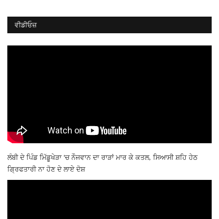
ਵੀਡੀਓਜ਼
ਲੰਬੀ ਦੇ ਪਿੰਡ ਮਿੱਡੂਖੇੜਾ 'ਚ ਨੌਜਵਾਨ ਦਾ ਰਾੜਾਂ ਮਾਰ ਕੇ ਕਤਲ, ਸਿਆਸੀ ਸ਼ਹਿ ਹੇਠ
ਗ੍ਰਿਫਤਾਰੀ ਨਾ ਹੋਣ ਦੇ ਲਾਏ ਦੋਸ਼