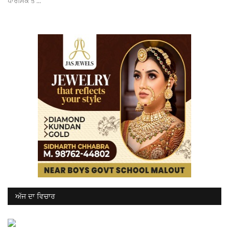
ਧਾਰਮਿਕ ਤੇ ...
ਅੱਜ ਦਾ ਵਿਚਾਰ