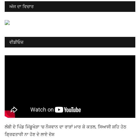
ਅੱਜ ਦਾ ਵਿਚਾਰ
ਵੀਡੀਓਜ਼
ਲੰਬੀ ਦੇ ਪਿੰਡ ਮਿੱਡੂਖੇੜਾ 'ਚ ਨੌਜਵਾਨ ਦਾ ਰਾੜਾਂ ਮਾਰ ਕੇ ਕਤਲ, ਸਿਆਸੀ ਸ਼ਹਿ ਹੇਠ
ਗ੍ਰਿਫਤਾਰੀ ਨਾ ਹੋਣ ਦੇ ਲਾਏ ਦੋਸ਼