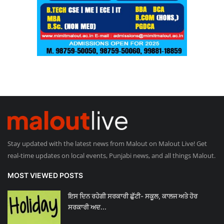
Stay updated with the latest news from Malout on Malout Live! Get
real-time updates on local events, Punjabi news, and all things Malout.
MOST VIEWED POSTS
ਇਸ ਦਿਨ ਰਹੇਗੀ ਸਰਕਾਰੀ ਛੁੱਟੀ- ਸਕੂਲ, ਕਾਲਜ ਅਤੇ ਹੋਰ
ਸਰਕਾਰੀ ਅਦ...