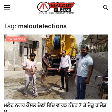
Tag:
maloutelections
Login
Register
Malout News
Home
About Us
How to Reach Malout
Privacy Policy
Malout News
ਮਲੋਟ ਨਗਰ ਕੌਂਸਲ ਚੋਣਾਂ ਵਿੱਚ ਵਾਰਡ ਨੰਬਰ 7 ਤੋਂ ਜੇਤੂ ਰਾਜੇਸ਼
History of Malout
ਮ...