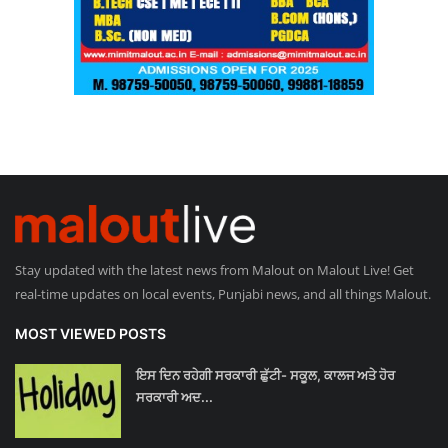
Stay updated with the latest news from Malout on Malout Live! Get
real-time updates on local events, Punjabi news, and all things Malout.
MOST VIEWED POSTS
ਇਸ ਦਿਨ ਰਹੇਗੀ ਸਰਕਾਰੀ ਛੁੱਟੀ- ਸਕੂਲ, ਕਾਲਜ ਅਤੇ ਹੋਰ
ਸਰਕਾਰੀ ਅਦ...