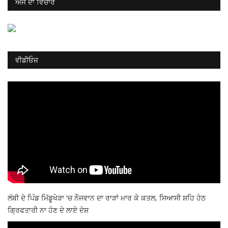
ਅੱਜ ਦਾ ਵਿਚਾਰ
ਵੀਡੀਓਜ਼
ਲੰਬੀ ਦੇ ਪਿੰਡ ਮਿੱਡੂਖੇੜਾ 'ਚ ਨੌਜਵਾਨ ਦਾ ਰਾੜਾਂ ਮਾਰ ਕੇ ਕਤਲ, ਸਿਆਸੀ ਸ਼ਹਿ ਹੇਠ
ਗ੍ਰਿਫਤਾਰੀ ਨਾ ਹੋਣ ਦੇ ਲਾਏ ਦੋਸ਼