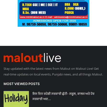
Stay updated with the latest news from Malout on Malout Live! Get
real-time updates on local events, Punjabi news, and all things Malout.
MOST VIEWED POSTS
ਇਸ ਦਿਨ ਰਹੇਗੀ ਸਰਕਾਰੀ ਛੁੱਟੀ- ਸਕੂਲ, ਕਾਲਜ ਅਤੇ ਹੋਰ
ਸਰਕਾਰੀ ਅਦ...