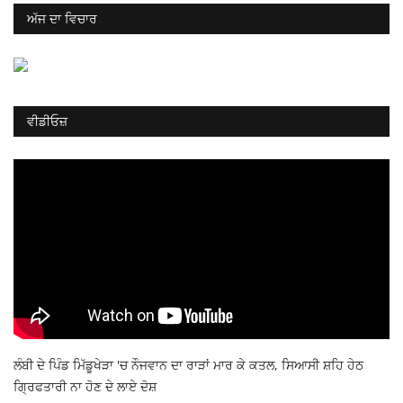
ਅੱਜ ਦਾ ਵਿਚਾਰ
ਵੀਡੀਓਜ਼
ਲੰਬੀ ਦੇ ਪਿੰਡ ਮਿੱਡੂਖੇੜਾ 'ਚ ਨੌਜਵਾਨ ਦਾ ਰਾੜਾਂ ਮਾਰ ਕੇ ਕਤਲ, ਸਿਆਸੀ ਸ਼ਹਿ ਹੇਠ
ਗ੍ਰਿਫਤਾਰੀ ਨਾ ਹੋਣ ਦੇ ਲਾਏ ਦੋਸ਼