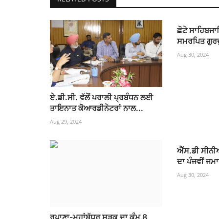
ਛੋਟੇ ਸਾਹਿਬਜਾ
ਸਮਰਪਿਤ ਗੁਰ
Aug 30, 2024
ਏ.ਡੀ.ਸੀ. ਵੱਲੋਂ ਪਰਾਲੀ ਪ੍ਰਬੰਧਨ ਲਈ
ਤਾਇਨਾਤ ਕੋਆਰਡੀਨੇਟਰਾਂ ਨਾਲ...
Aug 29, 2024
ਐੱਸ.ਡੀ ਸੀਨੀ
ਦਾ ਪੰਜਵੀਂ ਜਮ
Aug 30, 2024
ਰੁਪਾਣਾ-ਮਹਾਂਬੱਧਰ ਸੜਕ ਦਾ ਕੰਮ 8