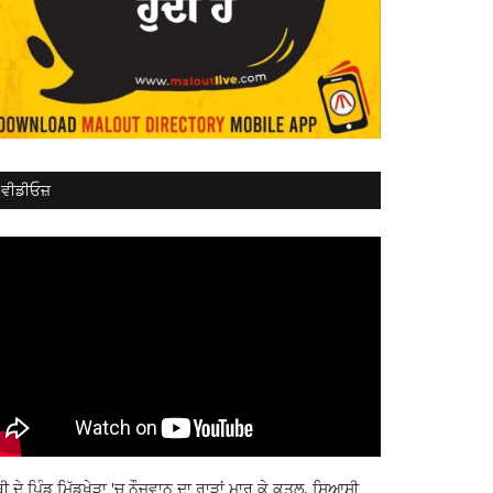
ਵੀਡੀਓਜ਼
ਬੀ ਦੇ ਪਿੰਡ ਮਿੱਡੂਖੇੜਾ 'ਚ ਨੌਜਵਾਨ ਦਾ ਰਾੜਾਂ ਮਾਰ ਕੇ ਕਤਲ, ਸਿਆਸੀ