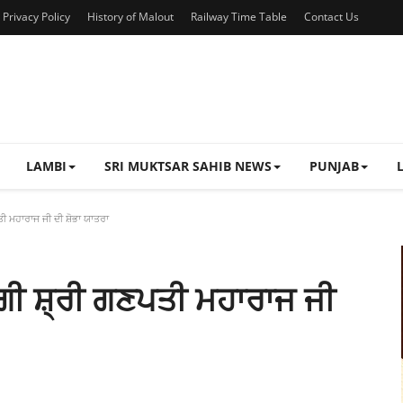
Privacy Policy
History of Malout
Railway Time Table
Contact Us
LAMBI
SRI MUKTSAR SAHIB NEWS
PUNJAB
ਤੀ ਮਹਾਰਾਜ ਜੀ ਦੀ ਸ਼ੋਭਾ ਯਾਤਰਾ
ੇਗੀ ਸ਼੍ਰੀ ਗਣਪਤੀ ਮਹਾਰਾਜ ਜੀ