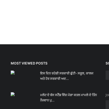
MOST VIEWED POSTS
S
ਇਸ ਦਿਨ ਰਹੇਗੀ ਸਰਕਾਰੀ ਛੁੱਟੀ- ਸਕੂਲ, ਕਾਲਜ
ਅਤੇ ਹੋਰ ਸਰਕਾਰੀ ਅਦ...
Jo
ਮਲੋਟ ਦੇ ਬੱਸ ਸਟੈਂਡ ਵਿੱਚ ਮੋਗਾ ਕਤਲ ਮਾਮਲੇ ਦੇ ਤਿੰਨ
ਨੌਜਵਾਨ ਪੁ...