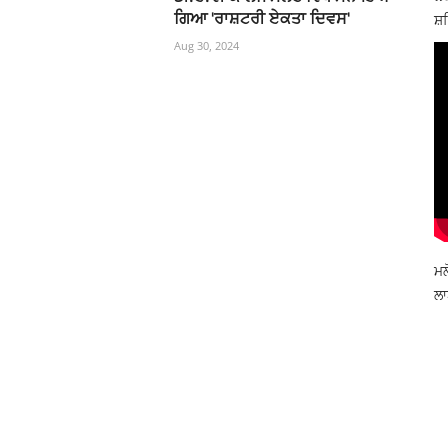
ਗਿਆ 'ਰਾਸ਼ਟਰੀ ਏਕਤਾ ਦਿਵਸ'
ਸ਼ਹ
Aug 30, 2024
ਮਲ
ਲਾ