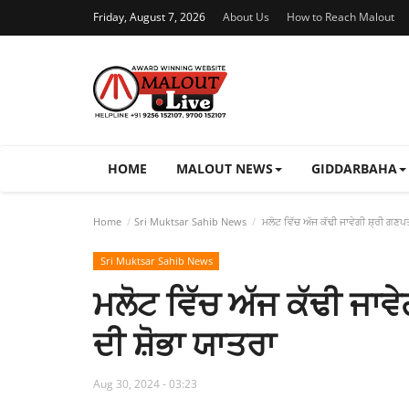
Friday, August 7, 2026
About Us
How to Reach Malout
HOME
MALOUT NEWS
GIDDARBAHA
Home
Sri Muktsar Sahib News
ਮਲੋਟ ਵਿੱਚ ਅੱਜ ਕੱਢੀ ਜਾਵੇਗੀ ਸ਼੍ਰੀ ਗਣਪ
Sri Muktsar Sahib News
ਮਲੋਟ ਵਿੱਚ ਅੱਜ ਕੱਢੀ ਜਾਵ
ਦੀ ਸ਼ੋਭਾ ਯਾਤਰਾ
Aug 30, 2024 - 03:23