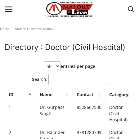
Home
Mobile Directory Malout
Login
Register
Directory : Doctor (Civil Hospital)
Home
entries per page
About Us
Search:
How to Reach Malout
ID
Name
Contact
Category
Privacy Policy
1
Dr. Gurpass
8528662530
Doctor
Singh
(Civil
Malout News
Hospital)
2
Dr. Rajinder
9781280709
Doctor
History of Malout
Kumar
(Civil