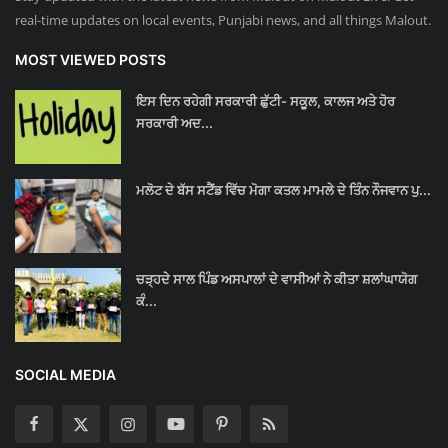
real-time updates on local events, Punjabi news, and all things Malout.
MOST VIEWED POSTS
ਇਸ ਦਿਨ ਰਹੇਗੀ ਸਰਕਾਰੀ ਛੁੱਟੀ- ਸਕੂਲ, ਕਾਲਜ ਅਤੇ ਹੋਰ
ਸਰਕਾਰੀ ਅਦ...
ਮਲੋਟ ਦੇ ਬੱਸ ਸਟੈਂਡ ਵਿੱਚ ਮੋਗਾ ਕਤਲ ਮਾਮਲੇ ਦੇ ਤਿੰਨ ਨੌਜਵਾਨ ਪੁ...
ਚੜ੍ਹਦੇ ਸਾਲ ਪਿੰਡ ਅਸਪਾਲਾਂ ਦੇ ਵਾਸੀਆਂ ਨੇ ਕੀਤਾ ਸ਼ਲਾਂਘਾਯੋਗ
ਕੰ...
SOCIAL MEDIA