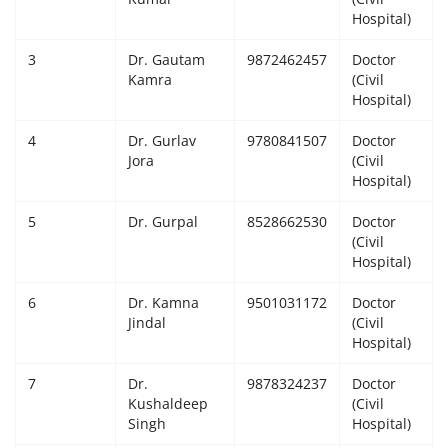
Hospital)
Giddarbaha
3
Dr. Gautam
9872462457
Doctor
Kamra
(Civil
Railway Time Table
Hospital)
Lambi
4
Dr. Gurlav
9780841507
Doctor
Jora
(Civil
Hospital)
Sri Muktsar Sahib News
5
Dr. Gurpal
8528662530
Doctor
Punjab
(Civil
Hospital)
Life & Style
6
Dr. Kamna
9501031172
Doctor
Jindal
(Civil
Important
Hospital)
7
Dr.
9878324237
Doctor
Contact Us
Kushaldeep
(Civil
Singh
Hospital)