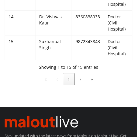
Hospital)
14
Dr. Vishvas
8360838033
Doctor
Kaur
(Civil
Hospital)
15
Sukhanpal
9872343843
Doctor
Singh
(Civil
Hospital)
Showing 1 to 15 of 15 entries
«
‹
1
›
»
Stay updated with the latest news from Malout on Malout Live! Get