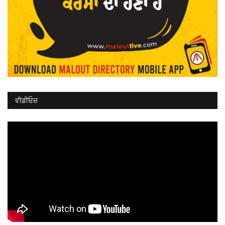
ਵੀਡੀਓਜ਼