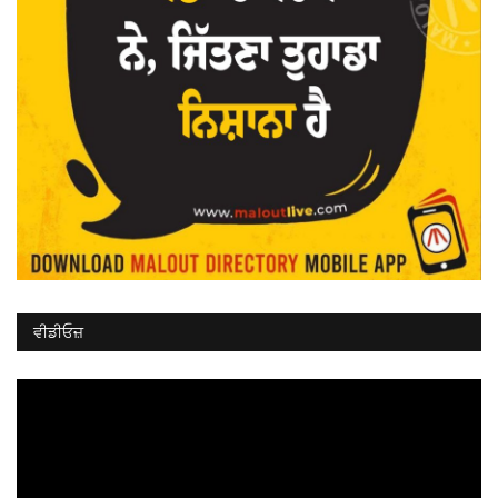
ਵੀਡੀਓਜ਼