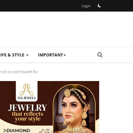
Login
LIFE & STYLE
IMPORTANT
ਾ ਰਹੇ ਹਨ ਕਰਾਟੇ ਸਿਖਲਾਈ ਕੈਂਪ