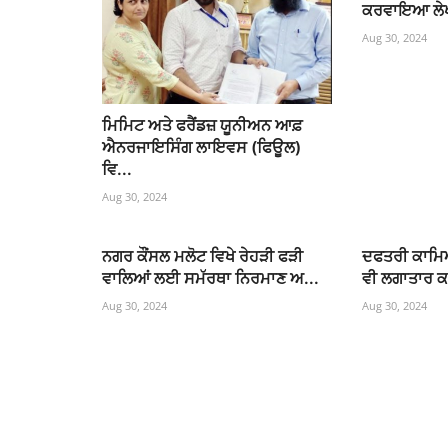
ਕਰਵਾਇਆ ਲੇਖ
Aug 30, 2024
ਮਿਮਿਟ ਅਤੇ ਫਰੈਂਡਜ਼ ਯੂਨੀਅਨ ਆਫ਼
ਐਨਰਜਾਇਸਿੰਗ ਲਾਇਵਸ (ਫਿਊਲ)
ਵਿ...
Aug 30, 2024
ਨਗਰ ਕੌਂਸਲ ਮਲੋਟ ਵਿਖੇ ਰੇਹੜੀ ਫੜੀ
ਦਫਤਰੀ ਕਾਮਿਆਂ
ਵਾਲਿਆਂ ਲਈ ਸਮੱਰਥਾ ਨਿਰਮਾਣ ਅ...
ਵੀ ਲਗਾਤਾਰ ਕ
Aug 30, 2024
Aug 30, 2024